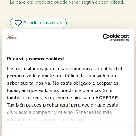
La base del producto puede variar según disponibilidad.
Añadir a favoritos
Garantía de calidad
En Flores Navarro, nos enorgullecemos de ofrecer
productos de la más alta calidad. Nuestro compromiso
con la excelencia se refleja en cada flor y planta,
Pues sí, ¡usamos cookies!
seleccionadas cuidadosamente y recibidas diariamente
para garantizar su frescura y óptimo estado al llegar a su
Las necesitamos para cosas como mostrar publicidad
destino.
personalizada o analizar el tráfico de esta web para
Recoge gratis en tienda con Click & Go
saber qué tal nos va. No estás obligado a aceptarlas
Compra online y elige la tienda para recoger tu
todas, aunque es lo más práctico y cómodo. Sí tú
pedido cuando te vaya bien.
también lo crees, simplemente pincha en
ACEPTAR
.
¿Lo necesitas para regalo?
También puedes pinchar
aquí
para decidir qué estás
Te lo preparamos junto a una tarjeta
dispuesto a compartir y qué no. Si necesitas más
dedicatoria.Una vez estés en el proceso de compra,
información, te la hemos dejado
aquí
.
podrás marcar esta opción y personalizarla.