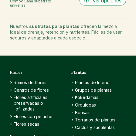
Ver opciones
Compo Sana substrato
universal
Nuestros
sustratos para plantas
ofrecen la mezcla
ideal de drenaje, retención y nutrientes. Fáciles de usar,
seguros y adaptados a cada especie.
Flores
Plantas
Ramos de flores
Plantas de Interior
Centros de flores
Grupos de plantas
Flores artificiales,
Kokedamas
preservadas o
Orquídeas
liofilizadas
Bonsais
Flores con peluche
Terrarios de plantas
Flores secas
Cactus y suculentas