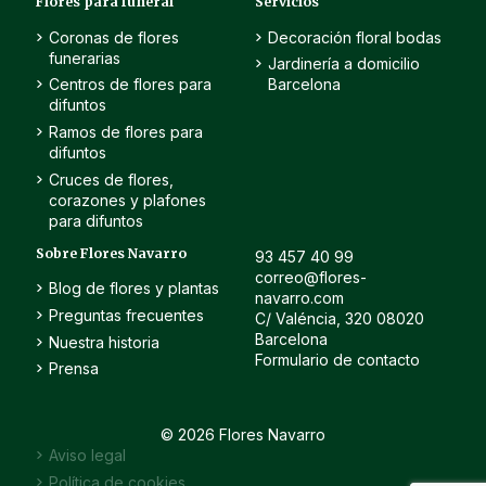
Flores para funeral
Servicios
Coronas de flores
Decoración floral bodas
funerarias
Jardinería a domicilio
Centros de flores para
Barcelona
difuntos
Ramos de flores para
difuntos
Cruces de flores,
corazones y plafones
para difuntos
Sobre Flores Navarro
93 457 40 99
correo@flores-
Blog de flores y plantas
navarro.com
Preguntas frecuentes
C/ Valéncia, 320 08020
Barcelona
Nuestra historia
Formulario de contacto
Prensa
© 2026 Flores Navarro
Aviso legal
Política de cookies