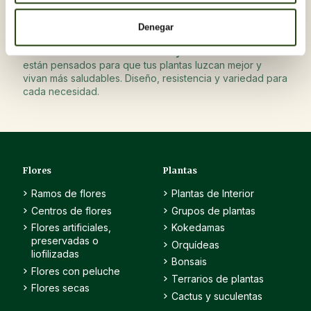
medidas
Denegar
Nuestras
macetas decorativas y tiestos funcionales
están pensados para que tus plantas luzcan mejor y
vivan más saludables. Diseño, resistencia y variedad para
cada necesidad.
Flores
Plantas
Ramos de flores
Plantas de Interior
Centros de flores
Grupos de plantas
Flores artificiales,
Kokedamas
preservadas o
Orquídeas
liofilizadas
Bonsais
Flores con peluche
Terrarios de plantas
Flores secas
Cactus y suculentas