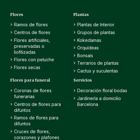
Flores
Plantas
Ramos de flores
Plantas de Interior
Centros de flores
Grupos de plantas
Flores artificiales,
Kokedamas
preservadas o
Orquídeas
liofilizadas
Bonsais
Flores con peluche
Terrarios de plantas
Flores secas
Cactus y suculentas
Flores para funeral
Servicios
Coronas de flores
Decoración floral bodas
funerarias
Jardinería a domicilio
Centros de flores para
Barcelona
difuntos
Ramos de flores para
difuntos
Cruces de flores,
corazones y plafones