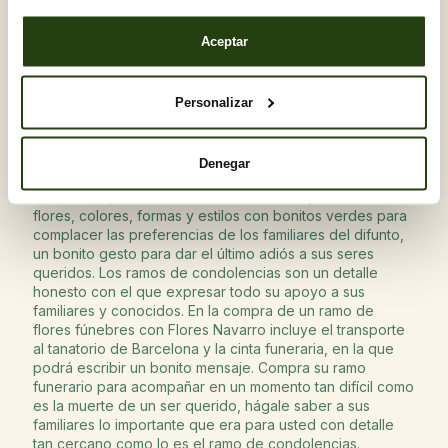
difunto. Es un detalle muy personal que acompañará a tus
seres queridos en momentos tan complicados como es la
Aceptar
muerte de un familiar.
Personalizar
Los ramos de flores para difuntos son una tradición que
procede de la religión cristiana, en la que se homenajea
Denegar
la vida del difunto y se evoca a la vida efímera. En Flores
Navarro disponemos de varios modelos que combinan
flores, colores, formas y estilos con bonitos verdes para
complacer las preferencias de los familiares del difunto,
un bonito gesto para dar el último adiós a sus seres
queridos. Los ramos de condolencias son un detalle
honesto con el que expresar todo su apoyo a sus
familiares y conocidos. En la compra de un ramo de
flores fúnebres con Flores Navarro incluye el transporte
al tanatorio de Barcelona y la cinta funeraria, en la que
podrá escribir un bonito mensaje. Compra su ramo
funerario para acompañar en un momento tan difícil como
es la muerte de un ser querido, hágale saber a sus
familiares lo importante que era para usted con detalle
tan cercano como lo es el ramo de condolencias.