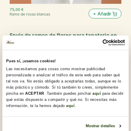
75,00 €
+
Añadir
Ramo de rosas blancas
Envío de ramos de flores para tanatorio en
Barcelona
El equipo de mensajería de Flores Navarro se encarga
de entregar a tiempo tu ramo de flores para funeral, de
esta manera no tendrás que preocuparte por nada en un
Pues sí, ¡usamos cookies!
momento tan complicado. Envía un ramo de flores al
Las necesitamos para cosas como mostrar publicidad
tanatorio de Barcelona que desees y haz llegar tu más
personalizada o analizar el tráfico de esta web para saber qué
sentido pésame a familiares. Flores Navarro garantiza la
tal nos va. No estás obligado a aceptarlas todas, aunque es lo
entrega en un espacio de cuatro horas, dando absoluta
más práctico y cómodo. Sí tú también lo crees, simplemente
prioridad a los arreglos funerarios para que el cliente
pincha en
ACEPTAR
. También puedes pinchar
aquí
para decidir
pueda dar sus condolencias y centrar su esfuerzos en
apoyar a los familiares del difunto.
qué estás dispuesto a compartir y qué no. Si necesitas más
información, te la hemos dejado
aquí
.
Ramos de condolencias: honestidad y
homenaje
Los ramos funerarios son un tipo de
flores funerarias
que
Mostrar detalles
te ayudarán a transmitir todo tu apoyo a los familiares del