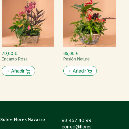
70,00 €
65,00 €
6
Encanto Rosa
Pasión Natural
G
+
Añadir
+
Añadir
Sobre Flores Navarro
93 457 40 99
correo@flores-