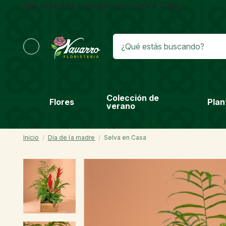
Haz tu pedido y recogelo con Click & Collect
Colección de
Flores
Plan
verano
Inicio
Día de la madre
Selva en Casa