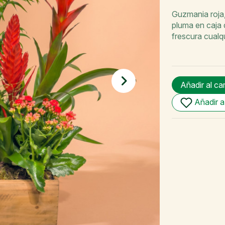
Guzmania roja
pluma en caja 
frescura cualq
Añadir al ca
Añadir a