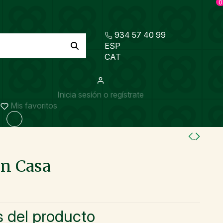
0
934 57 40 99
ESP
CAT
Inicia sesión o regístrate
Mis favoritos
en Casa
s del producto