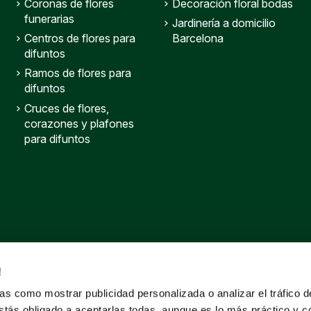
Coronas de flores
Decoración floral bodas
funerarias
Jardinería a domicilio
Centros de flores para
Barcelona
difuntos
Ramos de flores para
difuntos
Cruces de flores,
corazones y plafones
para difuntos
!
s como mostrar publicidad personalizada o analizar el tráfico 
stás obligado a aceptarlas todas, aunque es lo más práctico y c