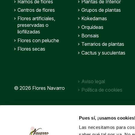
Ramos de flores
Plantas de Interior
Centros de flores
Grupos de plantas
Flores artificiales,
Kokedamas
preservadas o
Orquídeas
liofilizadas
Bonsais
Flores con peluche
Terrarios de plantas
Flores secas
Cactus y suculentas
Aviso legal
© 2026 Flores Navarro
Política de cookies
Pues sí, ¡usamos cookies
Las necesitamos para cosa
saber qué tal nos va. No e