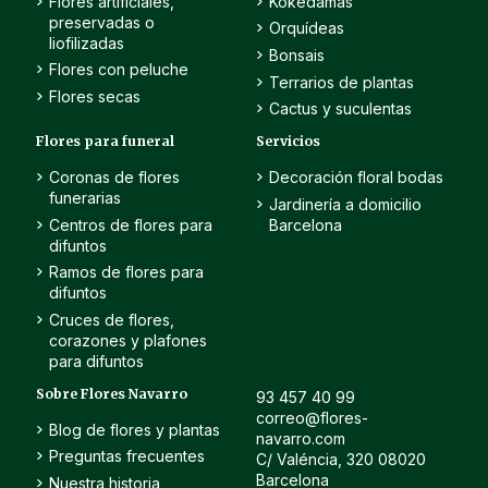
Flores artificiales,
Kokedamas
preservadas o
Orquídeas
liofilizadas
Bonsais
Flores con peluche
Terrarios de plantas
Flores secas
Cactus y suculentas
Flores para funeral
Servicios
Coronas de flores
Decoración floral bodas
funerarias
Jardinería a domicilio
Centros de flores para
Barcelona
difuntos
Ramos de flores para
difuntos
Cruces de flores,
corazones y plafones
para difuntos
Sobre Flores Navarro
93 457 40 99
correo@flores-
Blog de flores y plantas
navarro.com
Preguntas frecuentes
C/ Valéncia, 320 08020
Barcelona
Nuestra historia