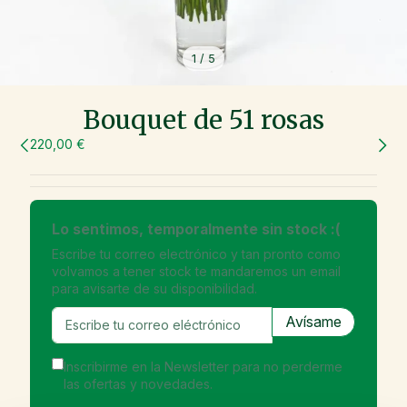
1
/
5
Bouquet de 51 rosas
220,00 €
Lo sentimos, temporalmente sin stock :(
Escribe tu correo electrónico y tan pronto como
volvamos a tener stock te mandaremos un email
para avisarte de su disponibilidad.
Inscribirme en la Newsletter para no perderme
las ofertas y novedades.