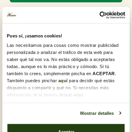
Detalles del producto
Cautiva a tu pareja con uno de nuestros clásicos, un
sencillo bouquet de 51 rosas rojas lleno de color. Todo
Pues sí, ¡usamos cookies!
un acierto para cualquier fecha, con el que no dejarás de
sorprender.
Las necesitamos para cosas como mostrar publicidad
personalizada o analizar el tráfico de esta web para
Jarrón incluido. La base del producto puede variar según
saber qué tal nos va. No estás obligado a aceptarlas
disponibilidad.
todas, aunque es lo más práctico y cómodo. Sí tú
también lo crees, simplemente pincha en
ACEPTAR
.
También puedes pinchar
aquí
para decidir qué estás
Descubre otras Centros de
dispuesto a compartir y qué no. Si necesitas más
flores
información, te la hemos dejado
aquí
.
Mostrar detalles
Aceptar