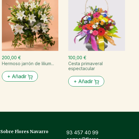
200,00 €
100,00 €
2
Hermoso jarrón de lilium...
Cesta primaveral
J
espectacular
ro
+
Añadir
+
Añadir
Sobre Flores Navarro
93 457 40 99