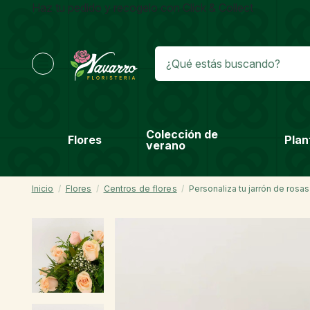
Haz tu pedido y recogelo con Click & Collect
Colección de
Flores
Plan
verano
Inicio
Flores
Centros de flores
Personaliza tu jarrón de rosas