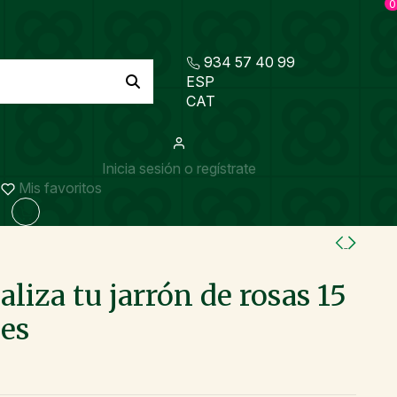
0
934 57 40 99
ESP
CAT
Inicia sesión o regístrate
Mis favoritos
aliza tu jarrón de rosas
15
es