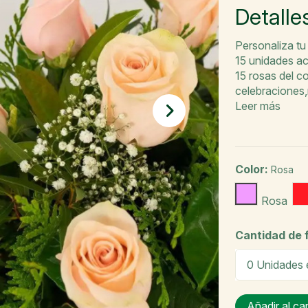
Detalle
Personaliza tu 
15 unidades a
15 rosas del c
celebraciones,
Leer más
Color:
Rosa
Rosa
Cantidad de f
Añadir al ca