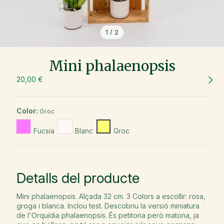
1
/
2
Mini phalaenopsis
20,00 €
Color:
Groc
Fucsia
Blanc
Groc
Detalls del producte
Mini phalaenopsis. Alçada 32 cm. 3 Colors a escollir: rosa,
groga i blanca. Inclou test. Descobriu la versió miniatura
de l'Orquídia phalaenopsis. És petitona però matona, ja