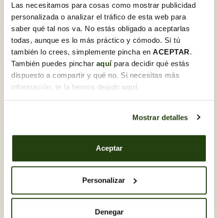
podràs marcar aquesta opció i personalitzar-la.
Las necesitamos para cosas como mostrar publicidad
personalizada o analizar el tráfico de esta web para
saber qué tal nos va. No estás obligado a aceptarlas
Potser també us agrada
todas, aunque es lo más práctico y cómodo. Sí tú
también lo crees, simplemente pincha en
ACEPTAR
.
También puedes pinchar
aquí
para decidir qué estás
dispuesto a compartir y qué no. Si necesitas más
información, te la hemos dejado
aquí
.
Mostrar detalles
Aceptar
Personalizar
5,00 €
7,50 €
COMPO Varetes Fertilizants...
COMPO Revitalizant..
+
Afegir
+
Afegir
Denegar