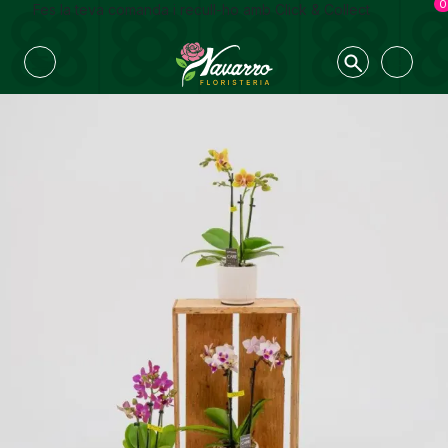
0
Fes la teva comanda i recull-ho amb Click & Collect