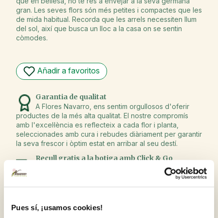
que en bellesa, no té res a envejar a la seva germana
gran. Les seves flors són més petites i compactes que les
de mida habitual. Recorda que les arrels necessiten llum
del sol, així que busca un lloc a la casa on se sentin
còmodes.
Añadir a favoritos
Garantia de qualitat
A Flores Navarro, ens sentim orgullosos d'oferir
productes de la més alta qualitat. El nostre compromís
amb l'excel·lència es reflecteix a cada flor i planta,
seleccionades amb cura i rebudes diàriament per garantir
la seva frescor i òptim estat en arribar al seu destí.
Recull gratis a la botiga amb Click & Go
Compra en línia i tria la botiga per recollir la
comanda quan et vagi bé.
Ho necessites per a regal?
T'ho preparem juntament amb una targeta
Pues sí, ¡usamos cookies!
dedicatòria. Un cop estiguis en el procés de compra,