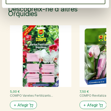
Descobreix-ne d'altres
Orquídies
5,00 €
7,50 €
COMPO Varetes Fertilizants...
COMPO Revitalizant..
+
Afegir
+
Afegir