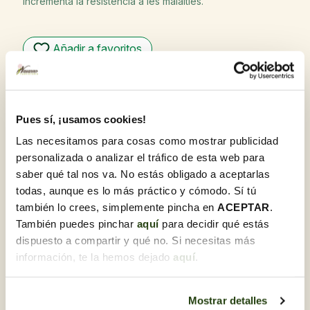
Incrementa la resistència a les malalties.
Añadir a favoritos
Garantia de qualitat
A Flores Navarro, ens sentim orgullosos d'oferir
productes de la més alta qualitat. El nostre compromís
Pues sí, ¡usamos cookies!
amb l'excel·lència es reflecteix a cada flor i planta,
seleccionades amb cura i rebudes diàriament per garantir
Las necesitamos para cosas como mostrar publicidad
la seva frescor i òptim estat en arribar al seu destí.
personalizada o analizar el tráfico de esta web para
Recull gratis a la botiga amb Click & Go
saber qué tal nos va. No estás obligado a aceptarlas
Compra en línia i tria la botiga per recollir la
todas, aunque es lo más práctico y cómodo. Sí tú
comanda quan et vagi bé.
también lo crees, simplemente pincha en
ACEPTAR
.
Ho necessites per a regal?
También puedes pinchar
aquí
para decidir qué estás
T'ho preparem juntament amb una targeta
dispuesto a compartir y qué no. Si necesitas más
dedicatòria. Un cop estiguis en el procés de compra,
información, te la hemos dejado
aquí
.
podràs marcar aquesta opció i personalitzar-la.
Mostrar detalles
Descobreix-ne d'altres