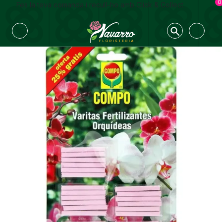
0
Fes la teva comanda i recull-ho amb Click & Collect