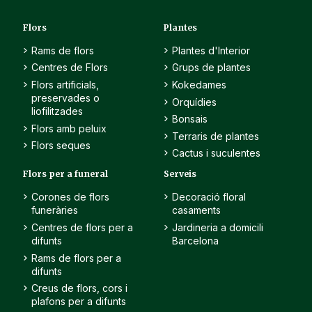
Flors
Plantes
Rams de flors
Plantes d'Interior
Centres de Flors
Grups de plantes
Flors artificials,
Kokedames
preservades o
Orquídies
liofilitzades
Bonsais
Flors amb peluix
Terraris de plantes
Flors seques
Cactus i suculentes
Flors per a funeral
Serveis
Corones de flors
Decoració floral
funeràries
casaments
Centres de flors per a
Jardineria a domicili
difunts
Barcelona
Rams de flors per a
difunts
Creus de flors, cors i
plafons per a difunts