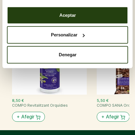
Complements per a plantes
Aceptar
Personalizar
Denegar
8,50 €
5,50 €
COMPO Revitalitzant Orquídies
COMPO SANA Orquíd
+
Afegir
+
Afegir