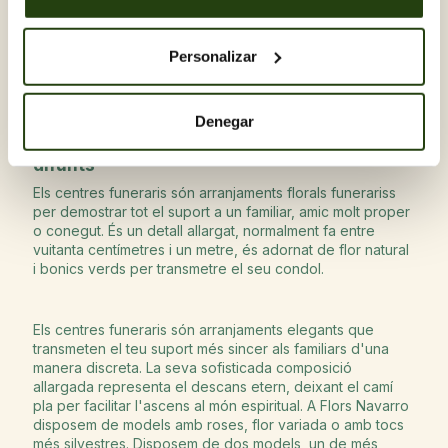
a temps a l'últim adeu d'un ésser estimat. Podrà fer la
compra a qualsevol hora del dia, sense preocupar-se de
Personalizar
si és diumenge o festiu. En moments tan complicats com
la mort d'un ésser estimat, Flors Navarro l'acompanya en
el duel i l'ajuda a escollir les flors de condol per
transmetre tot el suport a la pèrdua d'un familiar.
Denegar
Centres de flors i coixins funeraris per a
difunts
Els centres funeraris són
arranjaments florals funerariss
per demostrar tot el suport a un familiar, amic molt proper
o conegut. És un detall allargat, normalment fa entre
vuitanta centímetres i un metre, és adornat de flor natural
i bonics verds per transmetre el seu condol.
Els centres funeraris són arranjaments elegants que
transmeten el teu suport més sincer als familiars d'una
manera discreta. La seva sofisticada composició
allargada representa el descans etern, deixant el camí
pla per facilitar l'ascens al món espiritual. A Flors Navarro
disposem de models amb roses, flor variada o amb tocs
més silvestres. Disposem de dos models, un de més