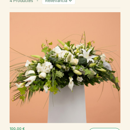
4 Productes
-
Rellevància
100,00 €