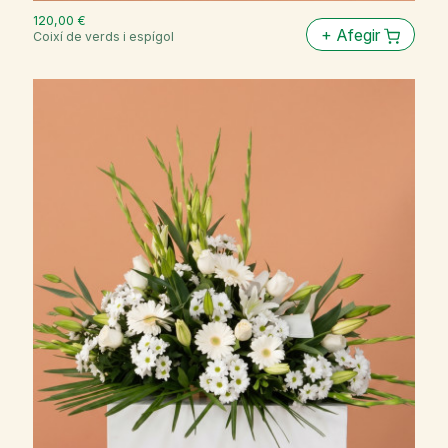
120,00 €
+
Afegir
Coixí de verds i espígol