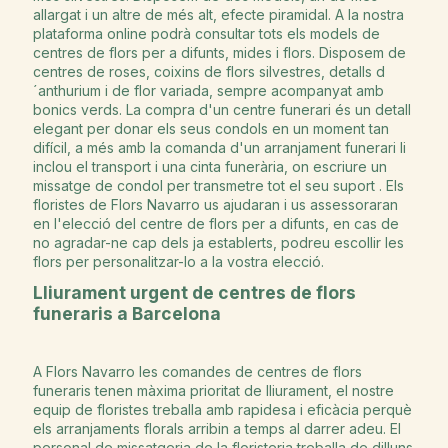
allargat i un altre de més alt, efecte piramidal. A la nostra
plataforma online podrà consultar tots els models de
centres de flors per a difunts, mides i flors. Disposem de
centres de roses, coixins de flors silvestres, detalls d
´anthurium i de flor variada, sempre acompanyat amb
bonics verds. La compra d'un centre funerari és un detall
elegant per donar els seus condols en un moment tan
difícil, a més amb la comanda d'un arranjament funerari li
inclou el transport i una cinta funerària, on escriure un
missatge de condol per transmetre tot el seu suport . Els
floristes de Flors Navarro us ajudaran i us assessoraran
en l'elecció del centre de flors per a difunts, en cas de
no agradar-ne cap dels ja establerts, podreu escollir les
flors per personalitzar-lo a la vostra elecció.
Lliurament urgent de centres de flors
funeraris a Barcelona
A Flors Navarro les comandes de centres de flors
funeraris tenen màxima prioritat de lliurament, el nostre
equip de floristes treballa amb rapidesa i eficàcia perquè
els arranjaments florals arribin a temps al darrer adeu. El
personal de missatgeria de la floristeria treballa de dilluns