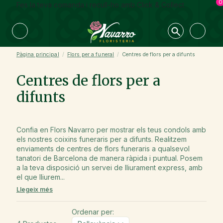
0
Fes la teva comanda i recull-ho amb Click & Collect
Pàgina principal
Flors per a funeral
Centres de flors per a difunts
Centres de flors per a
difunts
Confia en Flors Navarro per mostrar els teus condols amb
els nostres coixins funeraris per a difunts. Realitzem
enviaments de centres de flors funeraris a qualsevol
tanatori de Barcelona de manera ràpida i puntual. Posem
a la teva disposició un servei de lliurament express, amb
el que lliurem...
Llegeix més
Ordenar per: