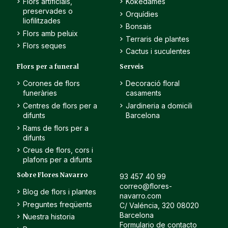
Flors artificials,
Kokedames
preservades o
Orquídies
liofilitzades
Bonsais
Flors amb peluix
Terraris de plantes
Flors seques
Cactus i suculentes
Flors per a funeral
Serveis
Corones de flors
Decoració floral
funeràries
casaments
Centres de flors per a
Jardineria a domicili
difunts
Barcelona
Rams de flors per a
difunts
Creus de flors, cors i
plafons per a difunts
Sobre Flores Navarro
93 457 40 99
correo@flores-
Blog de flors i plantes
navarro.com
Preguntes freqüents
C/ Valéncia, 320 08020
Barcelona
Nuestra historia
Formulario de contacto