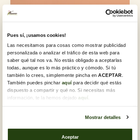
Veure opcions
110,00 €
Coixí de roses
Pues sí, ¡usamos cookies!
Las necesitamos para cosas como mostrar publicidad
personalizada o analizar el tráfico de esta web para
Enviament de centres de flors per a tanatori
saber qué tal nos va. No estás obligado a aceptarlas
a Barcelona
todas, aunque es lo más práctico y cómodo. Sí tú
también lo crees, simplemente pincha en
ACEPTAR
.
A Flors Navarro realitzem enviaments de centres
También puedes pinchar
aquí
para decidir qué estás
funeraris a Barcelona, ​​els lliurem directament al tanatori
dispuesto a compartir y qué no. Si necesitas más
indicat garantint la seguretat del producte. Envia centres
información, te la hemos dejado
aquí
.
funeraris a qualsevol tanatori amb Flors Navarro, fem
enviaments a tots els centres funeraris de la ciutat; ja sigui
al tanatori de Sant Gervasi, al tanatori de Sancho d'Àvila
com al tanatori de les Corts. Feu arribar amb Flors
Mostrar detalles
Navarro els seus més sincers condols a través d'un
espectacular coixí de flors per a difunts. Realitzem
lliuraments express en un marge de 4 hores, sempre
Aceptar
donant prioritat als arranjaments funeraris perquè estiguin