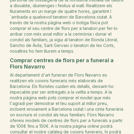
a dissabte, diumenges i festius al matí. Realitzem els
lliuraments en un marge de quatre hores, garantint l
´arribada a qualsevol tanatori de Barcelona ciutat. A
través de la nostra pàgina web o botiga física pot
comprar el seu centre de flors per a tanatori per fer-lo
arribar com més aviat millor a la cerimònia i donar el
condol als familiars, ja sigui al tanatori de Ronda Litoral,
Sancho de Ávila, Sant Gervasi o tanatori de les Corts,
nosaltres ho fem lliurem a temps.
Comprar centres de flors per a funeral a
Flors Navarro
Al departament d'art funerari de Flors Navarro es
realitzen els coixins funeraris més elaborats de
Barcelona. Els floristes cuiden els detalls, deixant-ho
impecable per ser entregats a la vetlla a temps. A la
nostra pàgina web pots comprar el model que més
t'agradi per demostrar el teu suport al millor preu,
incloent enviament a Barcelona ciutat i una cinta funerària
on escriure el condol als teus familiars. Flors Navarro
ofereix models de centres de flors per a funerals a partir
de 100€ fins a 150€. A la nostra pàgina online podrà
consultar el nostre catàleg de coixins funeraris, hi podrà