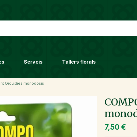
es
Serveis
Tallers florals
nt Orquídies monodosis
COMPO 
monod
7,50 €