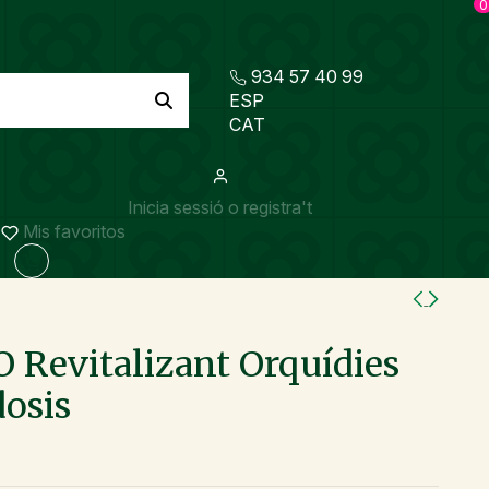
0
934 57 40 99
ESP
CAT
Inicia sessió o registra't
Mis favoritos
Revitalizant Orquídies
osis