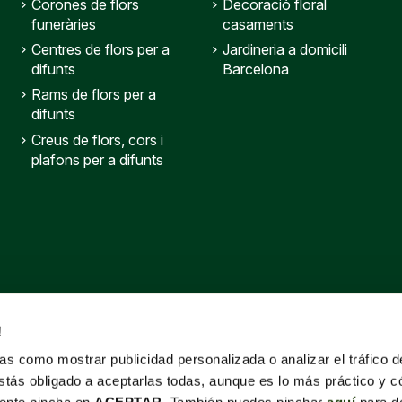
Corones de flors
Decoració floral
funeràries
casaments
Centres de flors per a
Jardineria a domicili
difunts
Barcelona
Rams de flors per a
difunts
Creus de flors, cors i
plafons per a difunts
!
s como mostrar publicidad personalizada o analizar el tráfico 
stás obligado a aceptarlas todas, aunque es lo más práctico y c