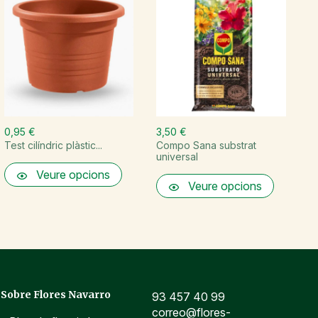
0,95 €
3,50 €
1
Test cilíndric plàstic...
Compo Sana substrat
R
universal
Veure opcions
Veure opcions
Sobre Flores Navarro
93 457 40 99
correo@flores-