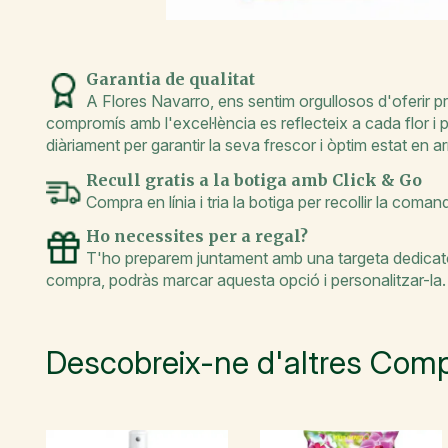
Garantia de qualitat
A Flores Navarro, ens sentim orgullosos d'oferir pr
compromís amb l'excel·lència es reflecteix a cada flor i
diàriament per garantir la seva frescor i òptim estat en arr
Recull gratis a la botiga amb Click & Go
Compra en línia i tria la botiga per recollir la coma
Ho necessites per a regal?
T'ho preparem juntament amb una targeta dedicatòr
compra, podràs marcar aquesta opció i personalitzar-la.
Descobreix-ne d'altres Comp