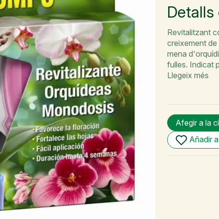
Detalls
Revitalitzant 
creixement de l
mena d'orquídie
fulles. Indica
Llegeix més
Afegir a la c
Añadir a