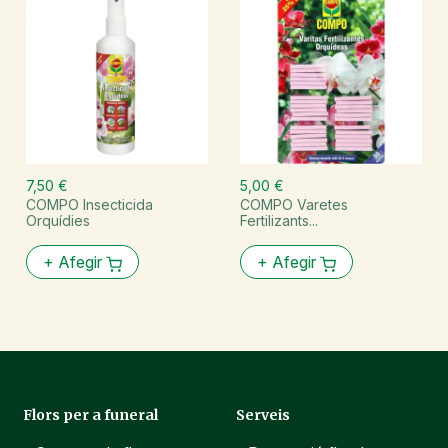
7,50 €
5,00 €
COMPO Insecticida
COMPO Varetes
Orquídies
Fertilizants...
+
Afegir
+
Afegir
Flors per a funeral
Serveis