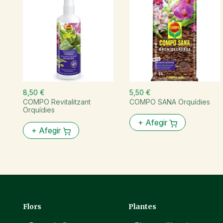
8,50 €
5,50 €
COMPO Revitalitzant
COMPO SANA Orquídies
Orquídies
+
Afegir
+
Afegir
Flors
Plantes