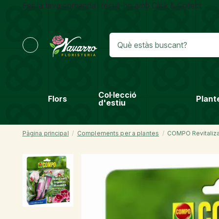
Fes la teva comanda i recull-ho amb Click & Collect
Col·lecció
Flors
Plant
d'estiu
Pàgina principal
Complements per a plantes
COMPO Revitaliza