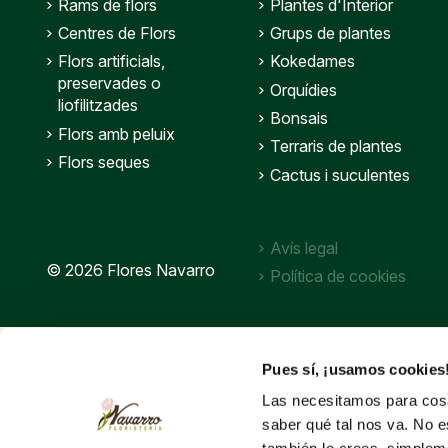
Rams de flors
Plantes d'Interior
Centres de Flors
Grups de plantes
Flors artificials,
Kokedames
preservades o
Orquídies
liofilitzades
Bonsais
Flors amb peluix
Terraris de plantes
Flors seques
Cactus i suculentes
Avís legal
© 2026 Flores Navarro
Política de cookies
Pues sí, ¡usamos cookies
Las necesitamos para cosa
saber qué tal nos va. No e