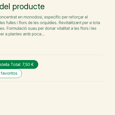
 del producte
concentrat en monodosi, específic per reforçar el
es fulles i flors de les orquídies. Revitalitzant per a tota
s. Formulació suau per donar vitalitat a les flors i les
t per a plantes amb poca…
istella
Total: 7,50 €
 favoritos