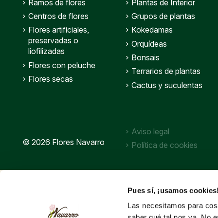
Ramos de flores
Plantas de Interior
Centros de flores
Grupos de plantas
Flores artificiales,
Kokedamas
preservadas o
Orquídeas
liofilizadas
Bonsais
Flores con peluche
Terrarios de plantas
Flores secas
Cactus y suculentas
Aviso legal
© 2026 Flores Navarro
Política de cookies
Pues sí, ¡usamos cookies
Las necesitamos para cosa
saber qué tal nos va. No e