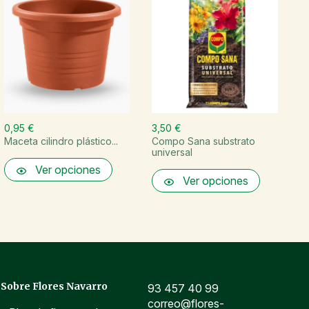
0,95 €
3,50 €
1
Maceta cilindro plástico...
Compo Sana substrato
R
universal
pa
Ver opciones
Ver opciones
Sobre Flores Navarro
93 457 40 99
correo@flores-