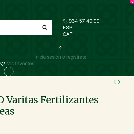
0
934 57 40 99
ESP
CAT
Inicia sesión o regístrate
Mis favoritos
Varitas Fertilizantes
eas