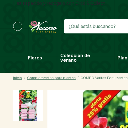
Haz tu pedido y recogelo con Click & Collect
Colección de
Flores
Plan
verano
Inicio
Complementos para plantas
COMPO Varitas Fertilizante