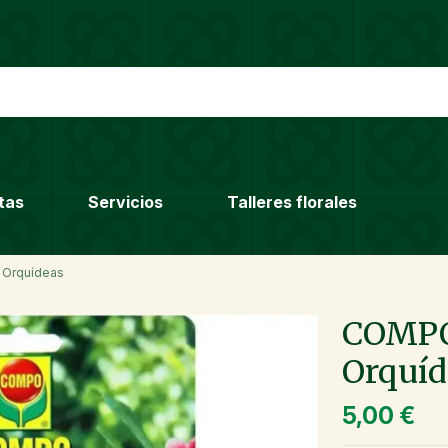
tas
Servicios
Talleres florales
s Orquídeas
COMPO 
Orquíd
5,00 €