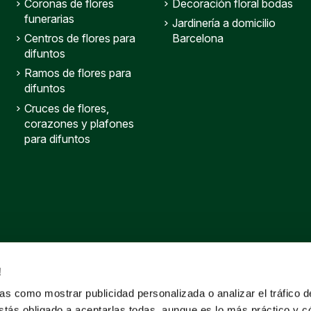
Coronas de flores
Decoración floral bodas
funerarias
Jardinería a domicilio
Centros de flores para
Barcelona
difuntos
Ramos de flores para
difuntos
Cruces de flores,
corazones y plafones
para difuntos
!
s como mostrar publicidad personalizada o analizar el tráfico 
stás obligado a aceptarlas todas, aunque es lo más práctico y c