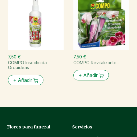
7,50 €
7,50 €
COMPO Insecticida
COMPO Revitalizante...
Orquídeas
+
Añadir
+
Añadir
Flores para funeral
Servicios