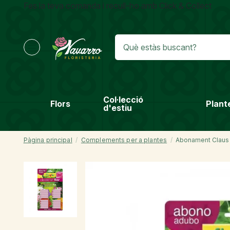
Fes la teva comanda i recull-ho amb Click & Collect
Col·lecció
Flors
Plant
d'estiu
Pàgina principal
Complements per a plantes
Abonament Claus 