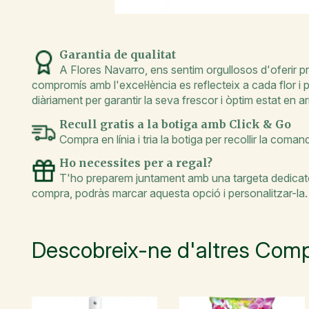
Garantia de qualitat
A Flores Navarro, ens sentim orgullosos d'oferir pr
compromís amb l'excel·lència es reflecteix a cada flor i
diàriament per garantir la seva frescor i òptim estat en arr
Recull gratis a la botiga amb Click & Go
Compra en línia i tria la botiga per recollir la coma
Ho necessites per a regal?
T'ho preparem juntament amb una targeta dedicatòr
compra, podràs marcar aquesta opció i personalitzar-la.
Descobreix-ne d'altres Comp