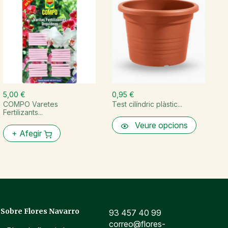
5,00 €
0,95 €
3
COMPO Varetes
Test cilíndric plàstic...
C
Fertilizants...
un
Veure opcions
+
Afegir
Sobre Flores Navarro
93 457 40 99
correo@flores-