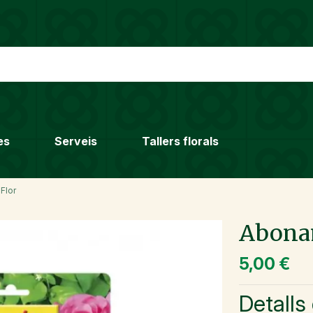
es
Serveis
Tallers florals
Flor
Abonam
5,00 €
Detalls