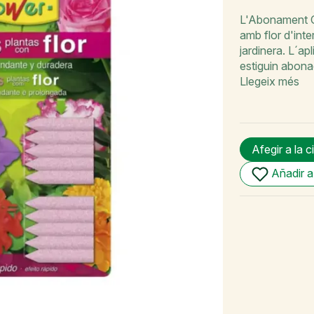
L'Abonament Cl
amb flor d'inte
jardinera. L´a
estiguin abona
Llegeix més
Afegir a la c
Añadir a