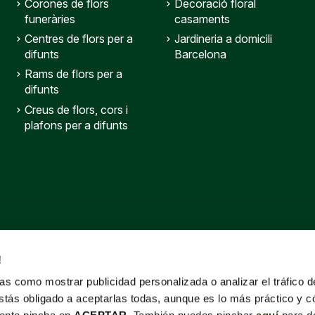
Corones de flors
Decoració floral
funeràries
casaments
Centres de flors per a
Jardineria a domicili
difunts
Barcelona
Rams de flors per a
difunts
Creus de flors, cors i
plafons per a difunts
!
s como mostrar publicidad personalizada o analizar el tráfico 
stás obligado a aceptarlas todas, aunque es lo más práctico y c