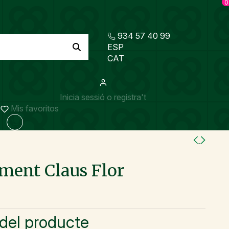
0
934 57 40 99
ESP
CAT
Inicia sessió o registra't
Mis favoritos
ent Claus Flor
 del producte