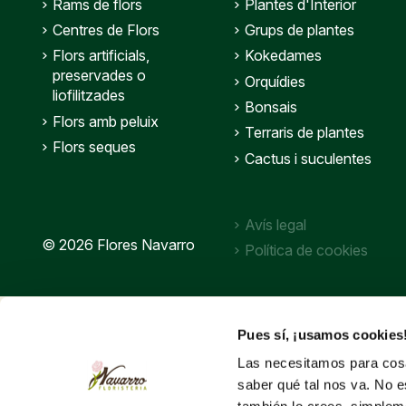
Rams de flors
Plantes d'Interior
Centres de Flors
Grups de plantes
Flors artificials,
Kokedames
preservades o
Orquídies
liofilitzades
Bonsais
Flors amb peluix
Terraris de plantes
Flors seques
Cactus i suculentes
Avís legal
© 2026 Flores Navarro
Política de cookies
Pues sí, ¡usamos cookies
Las necesitamos para cosa
saber qué tal nos va. No e