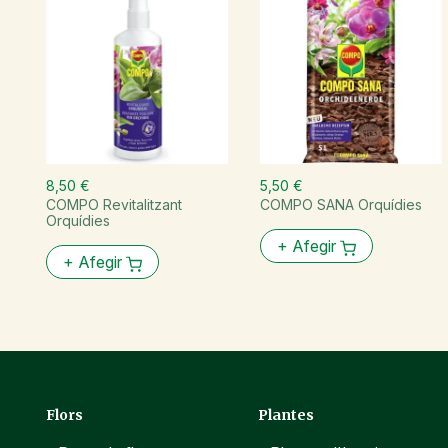
8,50 €
5,50 €
COMPO Revitalitzant
COMPO SANA Orquídies
Orquídies
+
Afegir
+
Afegir
Flors
Plantes