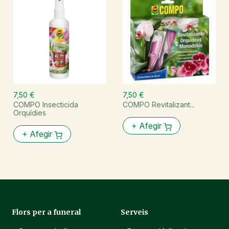
7,50 €
7,50 €
COMPO Insecticida
COMPO Revitalizant...
Orquídies
+
Afegir
+
Afegir
Flors per a funeral
Serveis