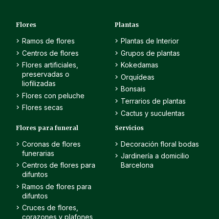
Flores
Plantas
Ramos de flores
Plantas de Interior
Centros de flores
Grupos de plantas
Flores artificiales,
Kokedamas
preservadas o
Orquídeas
liofilizadas
Bonsais
Flores con peluche
Terrarios de plantas
Flores secas
Cactus y suculentas
Flores para funeral
Servicios
Coronas de flores
Decoración floral bodas
funerarias
Jardinería a domicilio
Centros de flores para
Barcelona
difuntos
Ramos de flores para
difuntos
Cruces de flores,
corazones y plafones