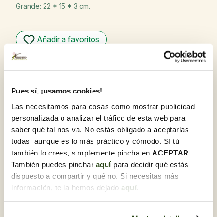
Grande: 22 * 15 * 3 cm.
Añadir a favoritos
Garantía de calidad
En Flores Navarro, nos enorgullecemos de ofrecer
productos de la más alta calidad. Nuestro compromiso
Pues sí, ¡usamos cookies!
con la excelencia se refleja en cada flor y planta,
seleccionadas cuidadosamente y recibidas diariamente
Las necesitamos para cosas como mostrar publicidad
para garantizar su frescura y óptimo estado al llegar a su
personalizada o analizar el tráfico de esta web para
destino.
saber qué tal nos va. No estás obligado a aceptarlas
Recoge gratis en tienda con Click & Go
todas, aunque es lo más práctico y cómodo. Sí tú
Compra online y elige la tienda para recoger tu
también lo crees, simplemente pincha en
ACEPTAR
.
pedido cuando te vaya bien.
También puedes pinchar
aquí
para decidir qué estás
¿Lo necesitas para regalo?
dispuesto a compartir y qué no. Si necesitas más
Te lo preparamos junto a una tarjeta
información, te la hemos dejado
aquí
.
dedicatoria.Una vez estés en el proceso de compra,
podrás marcar esta opción y personalizarla.