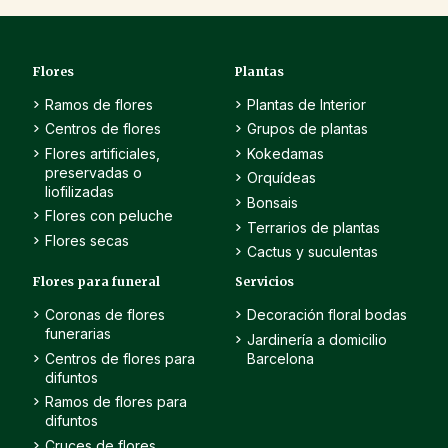
Flores
Plantas
Ramos de flores
Plantas de Interior
Centros de flores
Grupos de plantas
Flores artificiales,
Kokedamas
preservadas o
Orquídeas
liofilizadas
Bonsais
Flores con peluche
Terrarios de plantas
Flores secas
Cactus y suculentas
Flores para funeral
Servicios
Coronas de flores
Decoración floral bodas
funerarias
Jardinería a domicilio
Centros de flores para
Barcelona
difuntos
Ramos de flores para
difuntos
Cruces de flores,