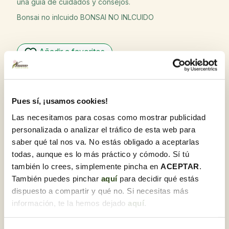
una guía de cuidados y consejos.
Bonsai no inlcuido BONSAI NO INLCUIDO
Añadir a favoritos
Garantía de calidad
En Flores Navarro, nos enorgullecemos de ofrecer
productos de la más alta calidad. Nuestro compromiso
Pues sí, ¡usamos cookies!
con la excelencia se refleja en cada flor y planta,
Las necesitamos para cosas como mostrar publicidad
seleccionadas cuidadosamente y recibidas diariamente
para garantizar su frescura y óptimo estado al llegar a su
personalizada o analizar el tráfico de esta web para
destino.
saber qué tal nos va. No estás obligado a aceptarlas
Recoge gratis en tienda con Click & Go
todas, aunque es lo más práctico y cómodo. Sí tú
Compra online y elige la tienda para recoger tu
también lo crees, simplemente pincha en
ACEPTAR
.
pedido cuando te vaya bien.
También puedes pinchar
aquí
para decidir qué estás
¿Lo necesitas para regalo?
dispuesto a compartir y qué no. Si necesitas más
Te lo preparamos junto a una tarjeta
información, te la hemos dejado
aquí
.
dedicatoria.Una vez estés en el proceso de compra,
podrás marcar esta opción y personalizarla.