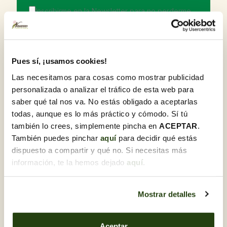
Inscribirme en la Newsletter para no perderme
las ofertas y novedades.
Detalles del producto
Pues sí, ¡usamos cookies!
Las necesitamos para cosas como mostrar publicidad
Ramo de flores variadas en cono de plástico blanco, con
personalizada o analizar el tráfico de esta web para
gladiolo, clavel, lisianthum y crisantemo. Medida estándar
de los conos de cementerio.
saber qué tal nos va. No estás obligado a aceptarlas
todas, aunque es lo más práctico y cómodo. Sí tú
también lo crees, simplemente pincha en
ACEPTAR
.
También puedes pinchar
aquí
para decidir qué estás
Descubre otras FLORES PARA
dispuesto a compartir y qué no. Si necesitas más
TODOS LOS SANTOS
información, te la hemos dejado
aquí
.
Mostrar detalles
Aceptar