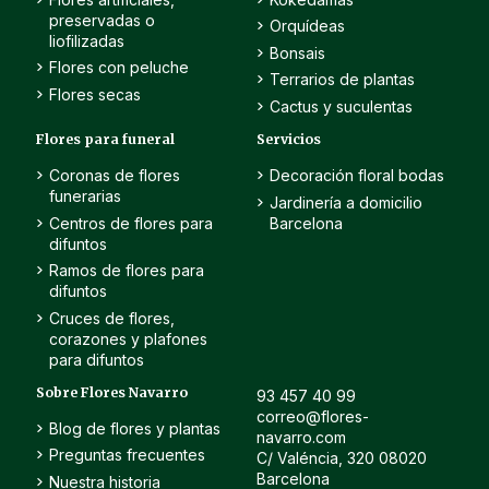
preservadas o
Orquídeas
liofilizadas
Bonsais
Flores con peluche
Terrarios de plantas
Flores secas
Cactus y suculentas
Flores para funeral
Servicios
Coronas de flores
Decoración floral bodas
funerarias
Jardinería a domicilio
Centros de flores para
Barcelona
difuntos
Ramos de flores para
difuntos
Cruces de flores,
corazones y plafones
para difuntos
Sobre Flores Navarro
93 457 40 99
correo@flores-
Blog de flores y plantas
navarro.com
Preguntas frecuentes
C/ Valéncia, 320 08020
Barcelona
Nuestra historia