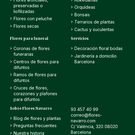
preservadas o
Orquídeas
liofilizadas
Bonsais
Flores con peluche
Terrarios de plantas
Flores secas
Cactus y suculentas
Flores para funeral
Servicios
Coronas de flores
Decoración floral bodas
funerarias
Jardinería a domicilio
Centros de flores para
Barcelona
difuntos
Ramos de flores para
difuntos
Cruces de flores,
corazones y plafones
para difuntos
Sobre Flores Navarro
93 457 40 99
correo@flores-
Blog de flores y plantas
navarro.com
Preguntas frecuentes
C/ Valéncia, 320 08020
Barcelona
Nuestra historia