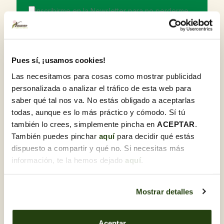
Inscribirme en la Newsletter para no perderme
las ofertas y novedades.
Detalles del producto
Pues sí, ¡usamos cookies!
Las necesitamos para cosas como mostrar publicidad
Ramo de flores variadas en cono de plástico blanco, con
personalizada o analizar el tráfico de esta web para
gladiolo, clavel, lilium y rosas. Medida estándar de los
conos de cementerio.
saber qué tal nos va. No estás obligado a aceptarlas
todas, aunque es lo más práctico y cómodo. Sí tú
también lo crees, simplemente pincha en
ACEPTAR
.
También puedes pinchar
aquí
para decidir qué estás
Descubre otras FLORES PARA
dispuesto a compartir y qué no. Si necesitas más
TODOS LOS SANTOS
información, te la hemos dejado
aquí
.
Mostrar detalles
Aceptar