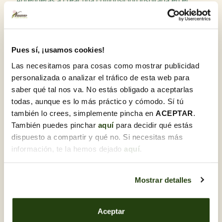
Aprenderás a crear una composición inspirada en el
Ikebana japonés
, donde la fuerza no está en la
cantidad, sino en la
estructura, el ritmo y la armonía
visual
.
Trabajarás con flores y verdes naturales, y construirás
Pues sí, ¡usamos cookies!
una composición que destaca por sus líneas, el espacio
y la proporción, creando una pieza sofisticada con
Las necesitamos para cosas como mostrar publicidad
presencia e intención.
personalizada o analizar el tráfico de esta web para
¿Qué harás en este taller?
saber qué tal nos va. No estás obligado a aceptarlas
Creación de una composición floral de estilo Ikebana con
todas, aunque es lo más práctico y cómodo. Sí tú
estructura
también lo crees, simplemente pincha en
ACEPTAR
.
Trabajo de líneas, dirección y proporciones para lograr
También puedes pinchar
aquí
para decidir qué estás
equilibrio visual
dispuesto a compartir y qué no. Si necesitas más
Construcción de una base/estructura para sostener la
información, te la hemos dejado
aquí
.
composición con estabilidad
Técnicas de encaje, fijación y tensión natural de los
Mostrar detalles
materiales
Te llevas tu pieza final, lista para decorar con elegancia
Este taller es para ti si...
Aceptar