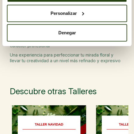
Ya has hecho talleres florales y quieres una técnica más
artística
Personalizar
Te interesa el diseño floral japonés y el minimalismo
Quieres aprender a trabajar el espacio, las líneas y el
equilibrio
Denegar
Te gusta crear composiciones con intención y un
carácter profesional
Una experiencia para perfeccionar tu mirada floral y
llevar tu creatividad a un nivel más refinado y expresivo
Descubre otras Talleres