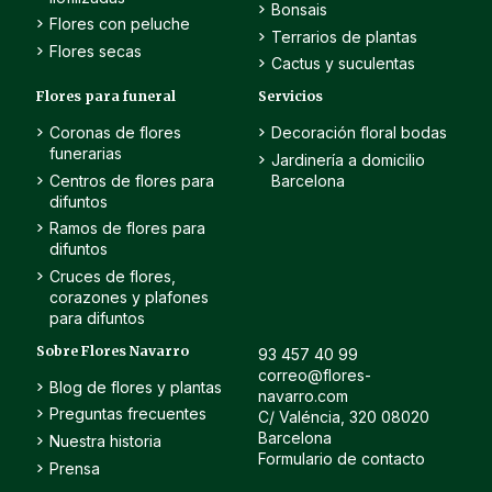
Bonsais
Flores con peluche
Terrarios de plantas
Flores secas
Cactus y suculentas
Flores para funeral
Servicios
Coronas de flores
Decoración floral bodas
funerarias
Jardinería a domicilio
Centros de flores para
Barcelona
difuntos
Ramos de flores para
difuntos
Cruces de flores,
corazones y plafones
para difuntos
Sobre Flores Navarro
93 457 40 99
correo@flores-
Blog de flores y plantas
navarro.com
Preguntas frecuentes
C/ Valéncia, 320 08020
Barcelona
Nuestra historia
Formulario de contacto
Prensa