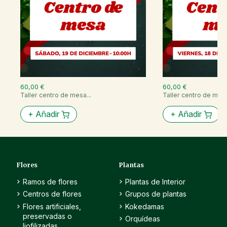
60,00 €
60,00 €
Taller centro de mesa...
Taller centro de mesa
+
Añadir
+
Añadir
Flores
Plantas
Ramos de flores
Plantas de Interior
Centros de flores
Grupos de plantas
Flores artificiales,
Kokedamas
preservadas o
Orquídeas
liofilizadas