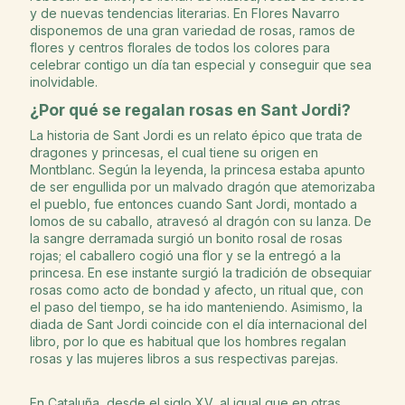
y de nuevas tendencias literarias. En Flores Navarro
disponemos de una gran variedad de rosas, ramos de
flores y centros florales de todos los colores para
celebrar contigo un día tan especial y conseguir que sea
inolvidable.
¿Por qué se regalan rosas en Sant Jordi?
La historia de Sant Jordi es un relato épico que trata de
dragones y princesas, el cual tiene su origen en
Montblanc. Según la leyenda, la princesa estaba apunto
de ser engullida por un malvado dragón que atemorizaba
el pueblo, fue entonces cuando Sant Jordi, montado a
lomos de su caballo, atravesó al dragón con su lanza. De
la sangre derramada surgió un bonito rosal de rosas
rojas; el caballero cogió una flor y se la entregó a la
princesa. En ese instante surgió la tradición de obsequiar
rosas como acto de bondad y afecto, un ritual que, con
el paso del tiempo, se ha ido manteniendo. Asimismo, la
diada de Sant Jordi coincide con el día internacional del
libro, por lo que es habitual que los hombres regalan
rosas y las mujeres libros a sus respectivas parejas.
En Cataluña, desde el siglo XV, al igual que en otras