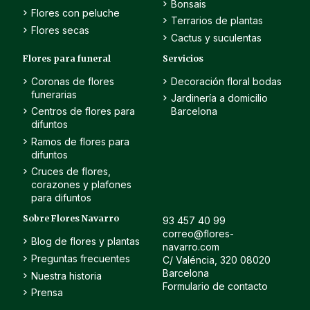
Bonsais
Flores con peluche
Terrarios de plantas
Flores secas
Cactus y suculentas
Flores para funeral
Servicios
Coronas de flores
Decoración floral bodas
funerarias
Jardinería a domicilio
Centros de flores para
Barcelona
difuntos
Ramos de flores para
difuntos
Cruces de flores,
corazones y plafones
para difuntos
Sobre Flores Navarro
93 457 40 99
correo@flores-
Blog de flores y plantas
navarro.com
Preguntas frecuentes
C/ Valéncia, 320 08020
Barcelona
Nuestra historia
Formulario de contacto
Prensa