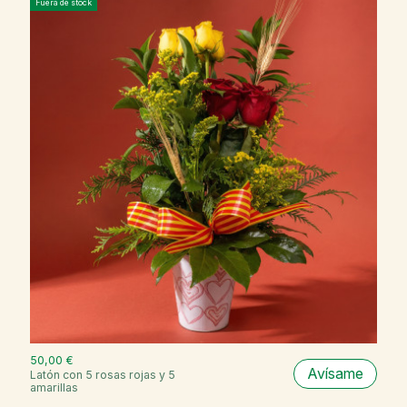
Fuera de stock
50,00 €
Avísame
Latón con 5 rosas rojas y 5
amarillas