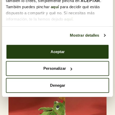
también lo crees, simplemente pincha en
ACEPTAR
.
También puedes pinchar
aquí
para decidir qué estás
dispuesto a compartir y qué no. Si necesitas más
Avísame
información, te la hemos dejado
aquí
.
30,00 €
Base de madera con dragón
Mostrar detalles
Fuera de stock
Aceptar
Personalizar
Denegar