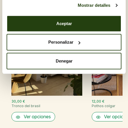
Descubre otras Plantas de
Mostrar detalles
Interior
Aceptar
Personalizar
Denegar
30,00 €
12,00 €
Tronco del brasil
Pothos colgar
Ver opciones
Ver opcion