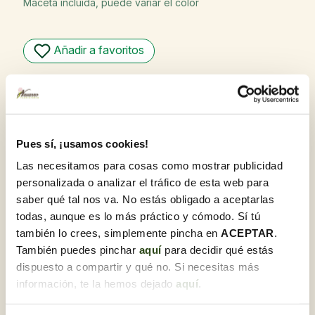
Maceta incluída, puede variar el color
Añadir a favoritos
Garantía de calidad
En Flores Navarro, nos enorgullecemos de ofrecer
productos de la más alta calidad. Nuestro compromiso
con la excelencia se refleja en cada flor y planta,
seleccionadas cuidadosamente y recibidas diariamente
Pues sí, ¡usamos cookies!
para garantizar su frescura y óptimo estado al llegar a su
Las necesitamos para cosas como mostrar publicidad
destino.
personalizada o analizar el tráfico de esta web para
Recoge gratis en tienda con Click & Go
saber qué tal nos va. No estás obligado a aceptarlas
Compra online y elige la tienda para recoger tu
todas, aunque es lo más práctico y cómodo. Sí tú
pedido cuando te vaya bien.
también lo crees, simplemente pincha en
ACEPTAR
.
¿Lo necesitas para regalo?
También puedes pinchar
aquí
para decidir qué estás
Te lo preparamos junto a una tarjeta
dedicatoria.Una vez estés en el proceso de compra,
dispuesto a compartir y qué no. Si necesitas más
podrás marcar esta opción y personalizarla.
información, te la hemos dejado
aquí
.