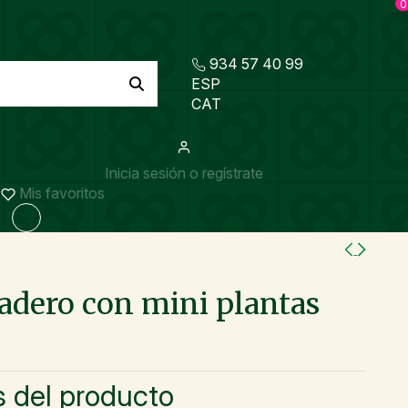
0
934 57 40 99
ESP
CAT
Inicia sesión o regístrate
Mis favoritos
adero con mini plantas
s del producto