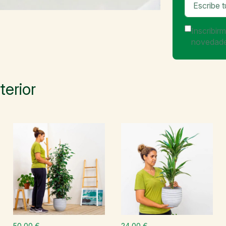
Inscribir
novedade
terior
50,00 €
24,00 €