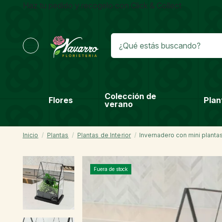
Haz tu pedido y recogelo con Click & Collect
Colección de
Flores
Plan
verano
Inicio
Plantas
Plantas de Interior
Invernadero con mini planta
Fuera de stock