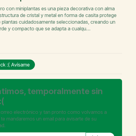
ro con miniplantas es una pieza decorativa con alma
structura de cristal y metal en forma de casita protege
e plantas cuidadosamente seleccionadas, creando un
rde y compacto que se adapta a cualqu…
ck :(
Avísame
ntimos, temporalmente sin
:(
 correo electrónico y tan pronto como volvamos a
 te mandaremos un email para avisarte de su
ad.