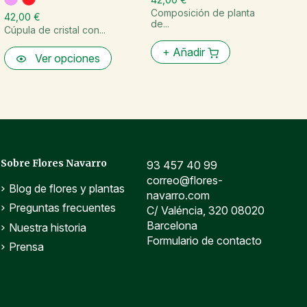
Composición de planta
Cl
42,00 €
de...
Cúpula de cristal con...
+
Añadir
Ver opciones
Sobre Flores Navarro
93 457 40 99
correo@flores-
Blog de flores y plantas
navarro.com
Preguntas frecuentes
C/ Valéncia, 320 08020
Barcelona
Nuestra historia
Formulario de contacto
Prensa