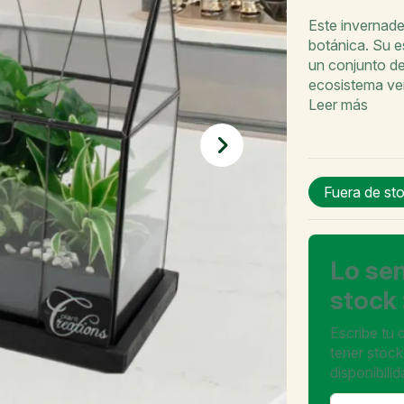
Este invernade
botánica. Su e
un conjunto d
ecosistema ve
Leer más
Fuera de sto
Lo se
stock 
Escribe tu
tener stock
disponibilid