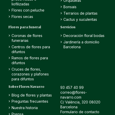
Orquídeas
liofilizadas
Bonsais
Flores con peluche
Terrarios de plantas
Flores secas
Cactus y suculentas
Flores para funeral
Servicios
Coronas de flores
Decoración floral bodas
funerarias
Jardinería a domicilio
Centros de flores para
Barcelona
difuntos
Ramos de flores para
difuntos
Cruces de flores,
corazones y plafones
para difuntos
Sobre Flores Navarro
93 457 40 99
correo@flores-
Blog de flores y plantas
navarro.com
Preguntas frecuentes
C/ Valéncia, 320 08020
Barcelona
Nuestra historia
Formulario de contacto
Prensa