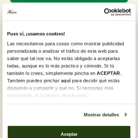
Detalles del producto
¡La estrella de cualquier barbacoa, Amuseable Burger
Pues sí, ¡usamos cookies!
está vestida para impresionar! ¡De arriba a abajo, esta
hamburguesa luce un panecillo dorado brillante de dos
Las necesitamos para cosas como mostrar publicidad
tonos, brazos fibrosos, un pepinillo verde esponjoso,
personalizada o analizar el tráfico de esta web para
queso amarillo aterciopelado y lechuga enrollada! ¡Ah, sí,
saber qué tal nos va. No estás obligado a aceptarlas
y la hamburguesa difusa más gruesa!
todas, aunque es lo más práctico y cómodo. Sí tú
12x12cm
también lo crees, simplemente pincha en
ACEPTAR
.
También puedes pinchar
aquí
para decidir qué estás
dispuesto a compartir y qué no. Si necesitas más
información, te la hemos dejado
aquí
.
Descubre otras Otros regalos
Mostrar detalles
Aceptar