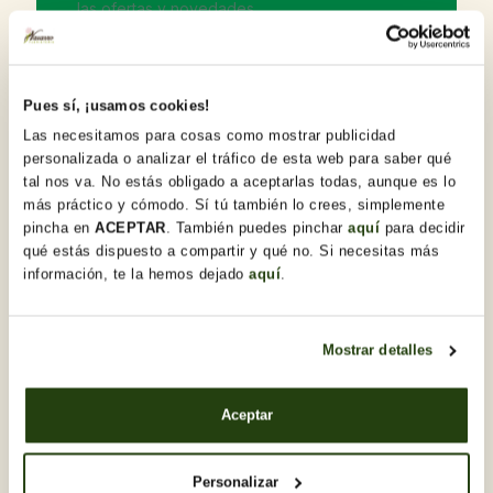
las ofertas y novedades.
Detalles del producto
Pues sí, ¡usamos cookies!
Las necesitamos para cosas como mostrar publicidad
Gracioso cactus columnar de 15x10cm ideal para
personalizada o analizar el tráfico de esta web para saber qué
complementar tu regalo!
tal nos va. No estás obligado a aceptarlas todas, aunque es lo
más práctico y cómodo. Sí tú también lo crees, simplemente
pincha en
ACEPTAR
. También puedes pinchar
aquí
para decidir
qué estás dispuesto a compartir y qué no. Si necesitas más
Descubre otras Otros regalos
información, te la hemos dejado
aquí
.
Mostrar detalles
Aceptar
Personalizar