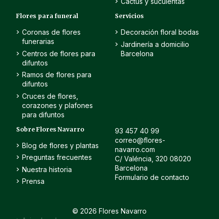
Cactus y suculentas
Flores para funeral
Servicios
Coronas de flores
Decoración floral bodas
funerarias
Jardinería a domicilio
Centros de flores para
Barcelona
difuntos
Ramos de flores para
difuntos
Cruces de flores,
corazones y plafones
para difuntos
Sobre Flores Navarro
93 457 40 99
correo@flores-
Blog de flores y plantas
navarro.com
Preguntas frecuentes
C/ Valéncia, 320 08020
Barcelona
Nuestra historia
Formulario de contacto
Prensa
© 2026 Flores Navarro