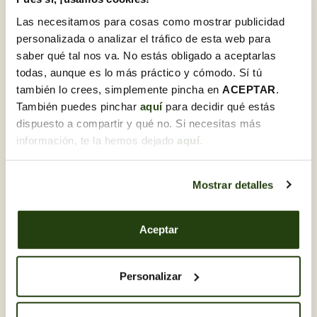
Las necesitamos para cosas como mostrar publicidad
personalizada o analizar el tráfico de esta web para
saber qué tal nos va. No estás obligado a aceptarlas
Descubre otras Día de ramos
todas, aunque es lo más práctico y cómodo. Sí tú
también lo crees, simplemente pincha en
ACEPTAR
.
También puedes pinchar
aquí
para decidir qué estás
dispuesto a compartir y qué no. Si necesitas más
información, te la hemos dejado
aquí
.
Mostrar detalles
Aceptar
Personalizar
14,00 €
16,50 €
Pack decoración palma
Pack decoración pa