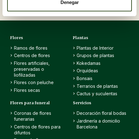
Denegar
Ver opciones
Ver opcion
Flores
Plantas
Ramos de flores
Plantas de Interior
Centros de flores
Grupos de plantas
Flores artificiales,
Kokedamas
preservadas o
Orquídeas
liofilizadas
Bonsais
Flores con peluche
Terrarios de plantas
Flores secas
Cactus y suculentas
Flores para funeral
Servicios
Coronas de flores
Decoración floral bodas
funerarias
Jardinería a domicilio
Centros de flores para
Barcelona
difuntos