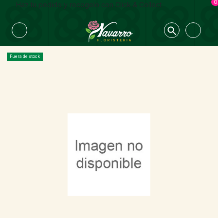
0
Haz tu pedido y recogelo con Click & Collect
Fuera de stock