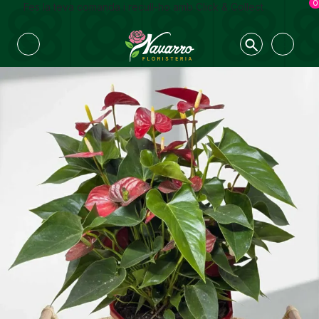
0
Fes la teva comanda i recull-ho amb Click & Collect