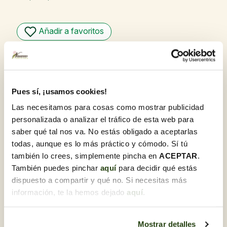
Añadir a favoritos
Garantia de qualitat
A Flores Navarro, ens sentim orgullosos d'oferir
productes de la més alta qualitat. El nostre compromís
amb l'excel·lència es reflecteix a cada flor i planta,
Pues sí, ¡usamos cookies!
seleccionades amb cura i rebudes diàriament per garantir
la seva frescor i òptim estat en arribar al seu destí.
Las necesitamos para cosas como mostrar publicidad
personalizada o analizar el tráfico de esta web para
Recull gratis a la botiga amb Click & Go
saber qué tal nos va. No estás obligado a aceptarlas
Compra en línia i tria la botiga per recollir la
comanda quan et vagi bé.
todas, aunque es lo más práctico y cómodo. Sí tú
también lo crees, simplemente pincha en
ACEPTAR
.
Ho necessites per a regal?
T'ho preparem juntament amb una targeta
También puedes pinchar
aquí
para decidir qué estás
dedicatòria. Un cop estiguis en el procés de compra,
dispuesto a compartir y qué no. Si necesitas más
podràs marcar aquesta opció i personalitzar-la.
información, te la hemos dejado
aquí
.
Descobreix-ne d'altres Plantes
Mostrar detalles