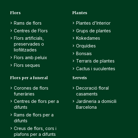
Flors
Plantes
Rams de flors
Plantes d'Interior
Centres de Flors
Grups de plantes
Flors artificials,
Kokedames
preservades o
Orquídies
liofilitzades
Bonsais
Flors amb peluix
Terraris de plantes
Flors seques
Cactus i suculentes
Flors per a funeral
Serveis
Corones de flors
Decoració floral
funeràries
casaments
Centres de flors per a
Jardineria a domicili
difunts
Barcelona
Rams de flors per a
difunts
Creus de flors, cors i
plafons per a difunts