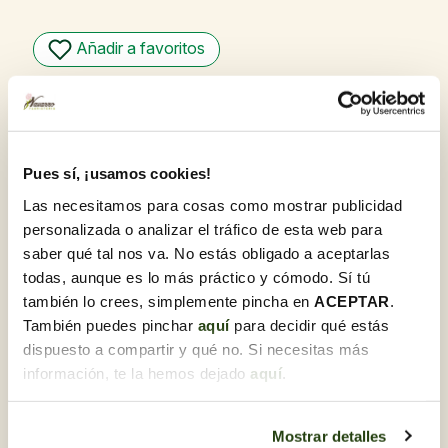
Añadir a favoritos
Garantia de qualitat
A Flores Navarro, ens sentim orgullosos d'oferir
productes de la més alta qualitat. El nostre compromís
amb l'excel·lència es reflecteix a cada flor i planta,
Pues sí, ¡usamos cookies!
seleccionades amb cura i rebudes diàriament per garantir
la seva frescor i òptim estat en arribar al seu destí.
Las necesitamos para cosas como mostrar publicidad
Recull gratis a la botiga amb Click & Go
personalizada o analizar el tráfico de esta web para
Compra en línia i tria la botiga per recollir la
saber qué tal nos va. No estás obligado a aceptarlas
comanda quan et vagi bé.
todas, aunque es lo más práctico y cómodo. Sí tú
Ho necessites per a regal?
también lo crees, simplemente pincha en
ACEPTAR
.
T'ho preparem juntament amb una targeta
También puedes pinchar
aquí
para decidir qué estás
dedicatòria. Un cop estiguis en el procés de compra,
dispuesto a compartir y qué no. Si necesitas más
podràs marcar aquesta opció i personalitzar-la.
información, te la hemos dejado
aquí
.
Descobreix-ne d'altres Plantes
Mostrar detalles
d'Interior