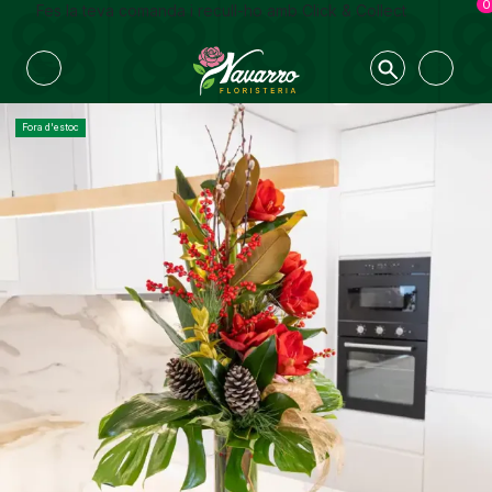
0
Fes la teva comanda i recull-ho amb Click & Collect
Fora d'estoc