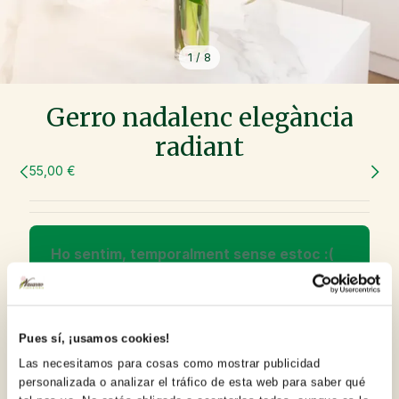
1
/
8
Gerro nadalenc elegància
radiant
55,00 €
Ho sentim, temporalment sense estoc :(
Escriviu el vostre correu electrònic i tan aviat com
vulguem a tenir estoc us enviarem un correu
electrònic per avisar de la seva disponibilitat.
Pues sí, ¡usamos cookies!
Las necesitamos para cosas como mostrar publicidad
personalizada o analizar el tráfico de esta web para saber qué
Inscriu-me a la Newsletter per no perdre'm les