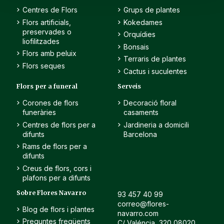
Centres de Flors
Grups de plantes
Flors artificials,
Kokedames
preservades o
Orquídies
liofilitzades
Bonsais
Flors amb peluix
Terraris de plantes
Flors seques
Cactus i suculentes
Flors per a funeral
Serveis
Corones de flors
Decoració floral
funeràries
casaments
Centres de flors per a
Jardineria a domicili
difunts
Barcelona
Rams de flors per a
difunts
Creus de flors, cors i
plafons per a difunts
Sobre Flores Navarro
93 457 40 99
correo@flores-
Blog de flors i plantes
navarro.com
Preguntes freqüents
C/ Valéncia, 320 08020