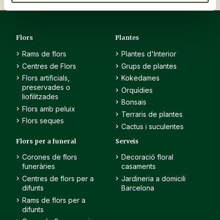
Flors
Plantes
Rams de flors
Plantes d'Interior
Centres de Flors
Grups de plantes
Flors artificials,
Kokedames
preservades o
Orquídies
liofilitzades
Bonsais
Flors amb peluix
Terraris de plantes
Flors seques
Cactus i suculentes
Flors per a funeral
Serveis
Corones de flors
Decoració floral
funeràries
casaments
Centres de flors per a
Jardineria a domicili
difunts
Barcelona
Rams de flors per a
difunts