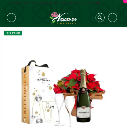
0
Fes la teva comanda i recull-ho amb Click & Collect
Fora d'estoc