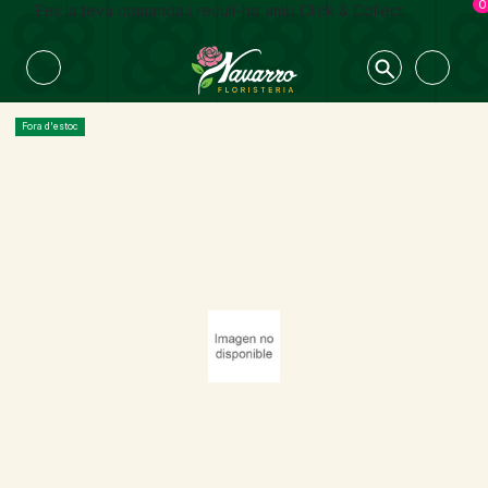
0
Fes la teva comanda i recull-ho amb Click & Collect
Fora d'estoc