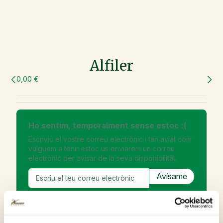
Alfiler
0,00 €
Ho sentim, temporalment sense estoc :(
Escriviu el vostre correu electrònic i tan aviat com
vulguem a tenir estoc us enviarem un correu
electrònic per avisar de la seva disponibilitat.
Inscriu-me a la Newsletter per no perdre'm les
ofertes i novetats.