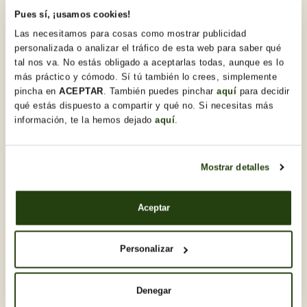
Pues sí, ¡usamos cookies!
Las necesitamos para cosas como mostrar publicidad
personalizada o analizar el tráfico de esta web para saber qué
tal nos va. No estás obligado a aceptarlas todas, aunque es lo
Descobreix-ne d'altres Dia de
rams
más práctico y cómodo. Sí tú también lo crees, simplemente
pincha en
ACEPTAR
. También puedes pinchar
aquí
para decidir
qué estás dispuesto a compartir y qué no. Si necesitas más
información, te la hemos dejado
aquí
.
Mostrar detalles
Aceptar
Personalizar
Denegar
14,00 €
16,50 €