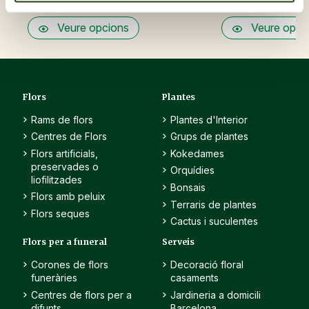
Pack decoració palma
Pack decoració palm
Veure opcions
Veure opci
Flors
Plantes
Rams de flors
Plantes d'Interior
Centres de Flors
Grups de plantes
Flors artificials,
Kokedames
preservades o
Orquídies
liofilitzades
Bonsais
Flors amb peluix
Terraris de plantes
Flors seques
Cactus i suculentes
Flors per a funeral
Serveis
Corones de flors
Decoració floral
funeràries
casaments
Centres de flors per a
Jardineria a domicili
difunts
Barcelona