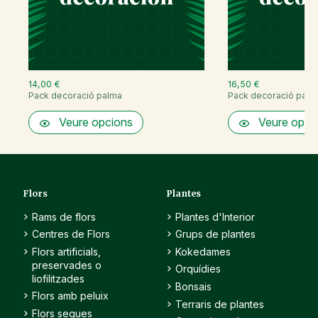
14,00 €
16,50 €
Pack decoració palma
Pack decoració palm
Veure opcions
Veure opci
Flors
Plantes
Rams de flors
Plantes d'Interior
Centres de Flors
Grups de plantes
Flors artificials,
Kokedames
preservades o
Orquídies
liofilitzades
Bonsais
Flors amb peluix
Terraris de plantes
Flors seques