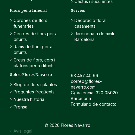
Cactus i suculentes
Flors per a funeral
Serveis
Corones de flors
Decoració floral
funeràries
casaments
Centres de flors per a
Jardineria a domicili
difunts
Barcelona
Rams de flors per a
difunts
Creus de flors, cors i
plafons per a difunts
Sobre Flores Navarro
93 457 40 99
correo@flores-
Blog de flors i plantes
navarro.com
Preguntes freqüents
C/ Valéncia, 320 08020
Barcelona
Nuestra historia
Formulario de contacto
Prensa
© 2026 Flores Navarro
Avís legal