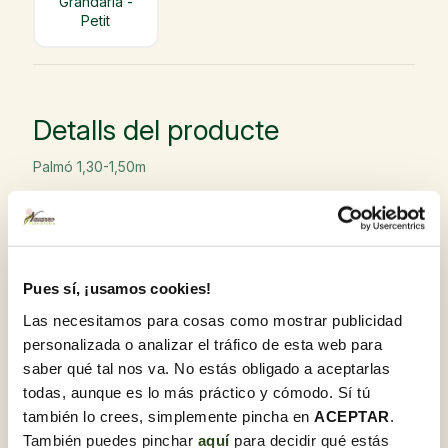
Grandària -
Petit
Detalls del producte
Palmó 1,30-1,50m
Recorda que pots afegir el pack decoració que porta
Llaç + Rosari + complements i te la lliurem a punt per
regalar
Pues sí, ¡usamos cookies!
Añadir a favoritos
Las necesitamos para cosas como mostrar publicidad
personalizada o analizar el tráfico de esta web para
Garantia de qualitat
saber qué tal nos va. No estás obligado a aceptarlas
A Flores Navarro, ens sentim orgullosos d'oferir
todas, aunque es lo más práctico y cómodo. Sí tú
productes de la més alta qualitat. El nostre compromís
amb l'excel·lència es reflecteix a cada flor i planta,
también lo crees, simplemente pincha en
ACEPTAR
.
seleccionades amb cura i rebudes diàriament per garantir
También puedes pinchar
aquí
para decidir qué estás