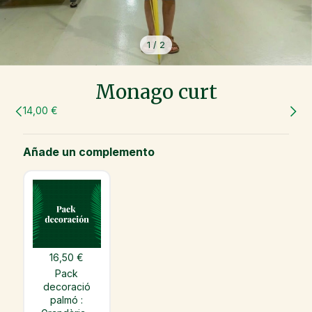
1
/
2
Monago curt
14,00 €
Añade un complemento
16,50 €
Pack
decoració
palmó :