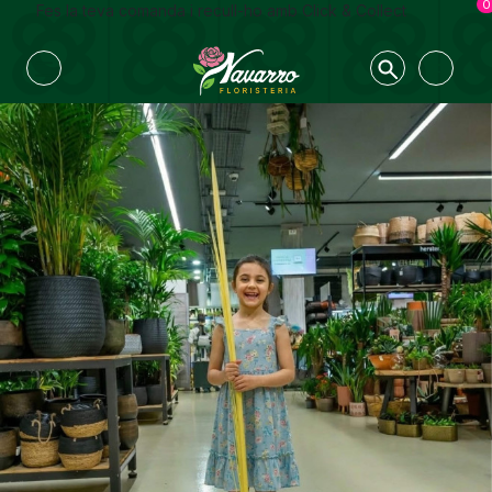
0
Fes la teva comanda i recull-ho amb Click & Collect