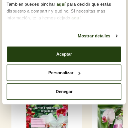
También puedes pinchar
aquí
para decidir qué estás
dispuesto a compartir y qué no. Si necesitas más
información, te la hemos dejado
aquí
.
Mostrar detalles
5,00 €
7,50 €
COMPO Varitas Fertilizantes...
COMPO Revitalizante.
Aceptar
+
Añadir
+
Añadir
Descubre otras Orquídeas
Personalizar
Denegar