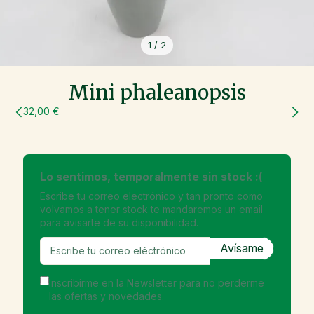
1
/
2
Mini phaleanopsis
32,00 €
Lo sentimos, temporalmente sin stock :(
Escribe tu correo electrónico y tan pronto como
volvamos a tener stock te mandaremos un email
para avisarte de su disponibilidad.
Inscribirme en la Newsletter para no perderme
las ofertas y novedades.