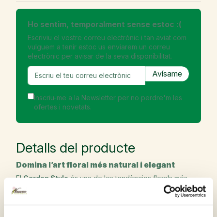
Ho sentim, temporalment sense estoc :(
Escriviu el vostre correu electrònic i tan aviat com
vulguem a tenir estoc us enviarem un correu
electrònic per avisar de la seva disponibilitat.
Inscriu-me a la Newsletter per no perdre'm les
ofertes i novetats.
Detalls del producte
Domina l’art floral més natural i elegant
El
Garden Style
és una de les tendències florals més
sol·licitades per la seva estètica espontània, harmònica i
altament visual. En aquest taller aprendràs a crear una
composició floral amb l’encant del que és silvestre i
l’elegància de les flors més exquisides.