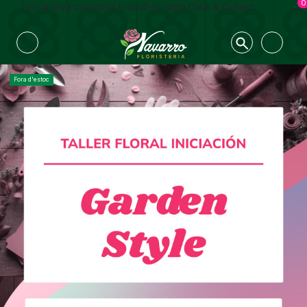
0
Fes la teva comanda i recull-ho amb Click & Collect
Fora d'estoc