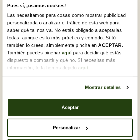
Pues sí, ¡usamos cookies!
Treballarem amb una
selecció exclusiva de flors
delicades i de temporada
, i aprendràs a col·locar-les de
Las necesitamos para cosas como mostrar publicidad
manera que semblin créixer orgànicament, com si fossin
personalizada o analizar el tráfico de esta web para
part d’un jardí natural i equilibrat.
saber qué tal nos va. No estás obligado a aceptarlas
Què faràs en aquest taller?
todas, aunque es lo más práctico y cómodo. Sí tú
Introducció als principis del Garden Style
también lo crees, simplemente pincha en
ACEPTAR
.
También puedes pinchar
aquí
para decidir qué estás
Treball amb flors singulars i verds lleugers
dispuesto a compartir y qué no. Si necesitas más
Tècniques de col·locació natural i composició amb
información, te la hemos dejado
aquí
.
moviment
Consells per aconseguir equilibri visual sense rigidesa
Mostrar detalles
T’emportes el teu arranjament floral llest per decorar o
regalar
Aquest taller és per a tu si...
Aceptar
T’atreu un estil floral refinat amb aspecte natural
Vols aprendre a treballar amb flors més delicades
Personalizar
Busques una experiència estètica i tècnica a parts iguals