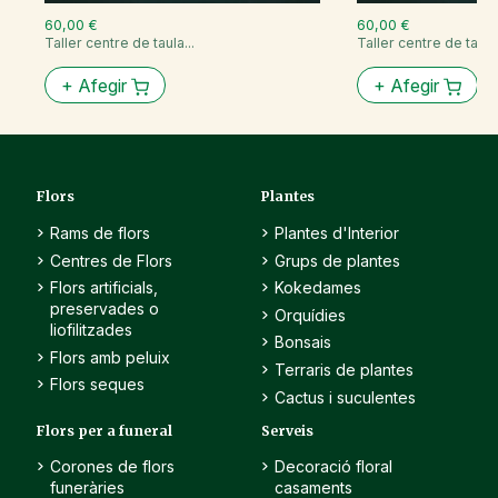
60,00 €
60,00 €
Taller centre de taula...
Taller centre de taula.
+
Afegir
+
Afegir
Flors
Plantes
Rams de flors
Plantes d'Interior
Centres de Flors
Grups de plantes
Flors artificials,
Kokedames
preservades o
Orquídies
liofilitzades
Bonsais
Flors amb peluix
Terraris de plantes
Flors seques
Cactus i suculentes
Flors per a funeral
Serveis
Corones de flors
Decoració floral
funeràries
casaments