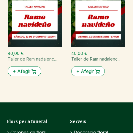
40,00 €
40,00 €
Taller de Ram nadalenc...
Taller de Ram nadalenc...
+
Afegir
+
Afegir
Flors per a funeral
Serveis
Corones de flors
Decoració floral