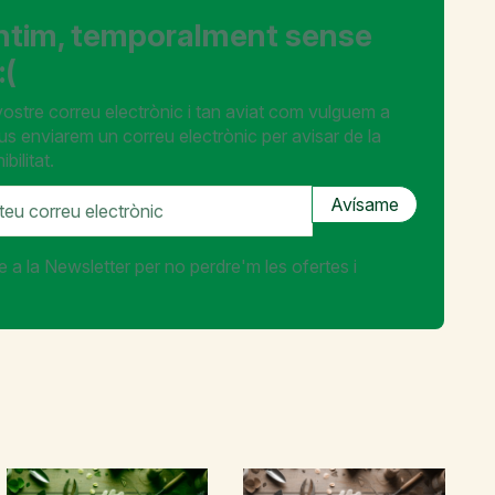
ntim, temporalment sense
:(
 vostre correu electrònic i tan aviat com vulguem a
 us enviarem un correu electrònic per avisar de la
bilitat.
e a la Newsletter per no perdre'm les ofertes i