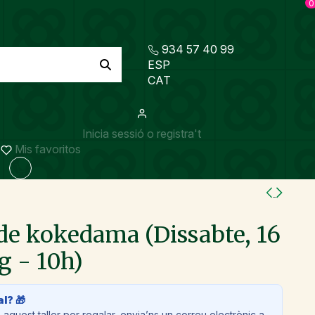
0
934 57 40 99
ESP
CAT
Inicia sessió o registra't
Mis favoritos
 de kokedama (Dissabte, 16
g - 10h)
al? 🎁
aquest taller per regalar, envia’ns un correu electrònic a