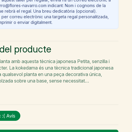
arro@flores-navarro.com indicant: Nom i cognoms de la
e rebrà el regal. Una breu dedicatòria (opcional).
 per correu electrònic una targeta regal personalitzada,
imprimir o enviar digitalment.
 del producte
lanta amb aquesta tècnica japonesa Petita, senzilla i
ter. La kokedama és una tècnica tradicional japonesa
 qualsevol planta en una peça decorativa única,
olzada sobre una base, sense necessitat…
 :(
Avís