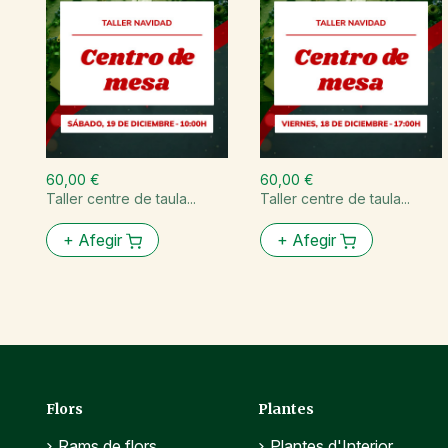
60,00 €
60,00 €
Taller centre de taula...
Taller centre de taula...
+
Afegir
+
Afegir
Flors
Plantes
Rams de flors
Plantes d'Interior