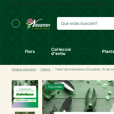
Fes la teva comanda i recull-ho amb Click & Collect
Col·lecció
Flors
Plant
d'estiu
Pàgina principal
Tallers
Taller de kokedama (Dissabte, 16 de ma
Fora d'estoc