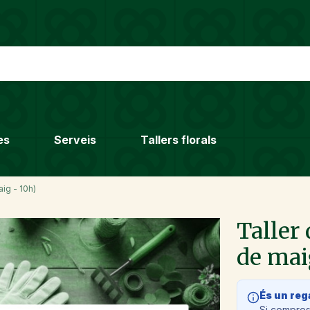
es
Serveis
Tallers florals
ig - 10h)
Taller
de mai
És un reg
Si compres 