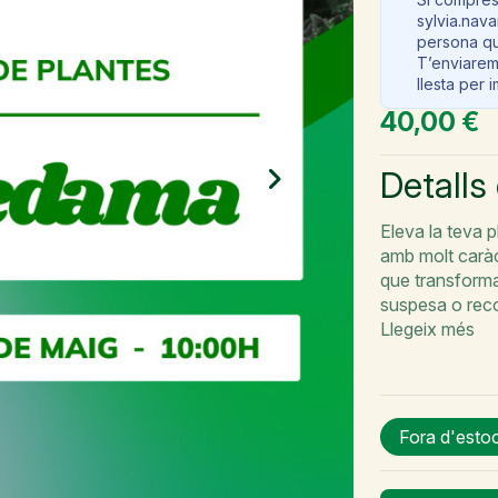
sylvia.nav
persona qu
T’enviarem
llesta per 
40,00 €
Detalls
Eleva la teva p
amb molt caràc
que transforma
suspesa o rec
Llegeix més
Fora d'estoc