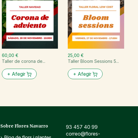
60,00 €
25,00 €
6
Taller de corona de...
Taller Bloom Sessions 5...
T
ho
+
Afegir
+
Afegir
Sobre Flores Navarro
93 457 40 99
correo@flores-
Blog de flors i plantes