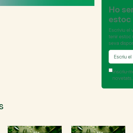
Ho se
estoc 
Escriviu el
tenir estoc
seva disponi
Inscriu-m
novetats.
s