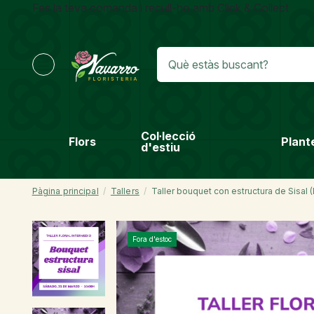
Fes la teva comanda i recull-ho amb Click & Collect
Col·lecció
Flors
Plant
d'estiu
Pàgina principal
Tallers
Taller bouquet con estructura de Sisal (
Fora d'estoc