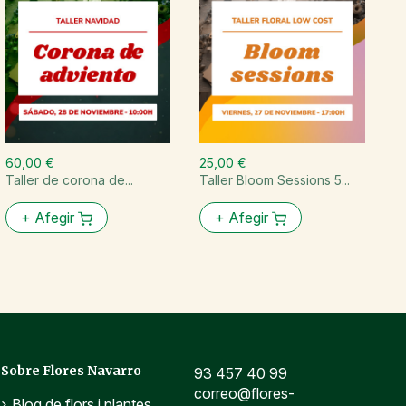
60,00 €
25,00 €
6
Taller de corona de...
Taller Bloom Sessions 5...
T
ho
+
Afegir
+
Afegir
Sobre Flores Navarro
93 457 40 99
correo@flores-
Blog de flors i plantes