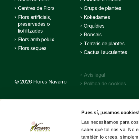
Centres de Flors
Grups de plantes
Flors artificials,
Kokedames
preservades o
Orquídies
liofilitzades
Bonsais
Flors amb peluix
Terraris de plantes
Flors seques
Cactus i suculentes
Avís legal
© 2026 Flores Navarro
Política de cookies
Pues sí, ¡usamos cookies
Las necesitamos para cosa
saber qué tal nos va. No e
también lo crees, simple