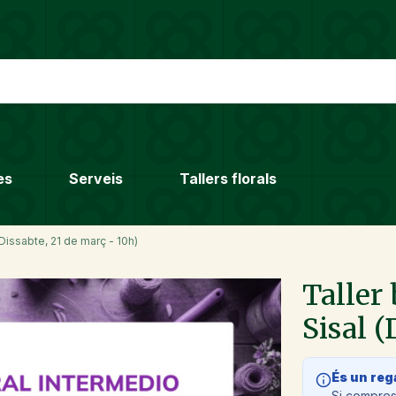
es
Serveis
Tallers florals
Dissabte, 21 de març - 10h)
Taller
Sisal (
És un reg
Si compres 