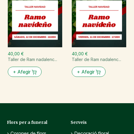
40,00 €
40,00 €
Taller de Ram nadalenc...
Taller de Ram nadalenc...
+
Afegir
+
Afegir
Flors per a funeral
Serveis
Corones de flors
Decoració floral