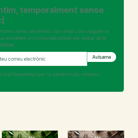
ntim, temporalment sense
:(
 vostre correu electrònic i tan aviat com vulguem a
 us enviarem un correu electrònic per avisar de la
bilitat.
e a la Newsletter per no perdre'm les ofertes i