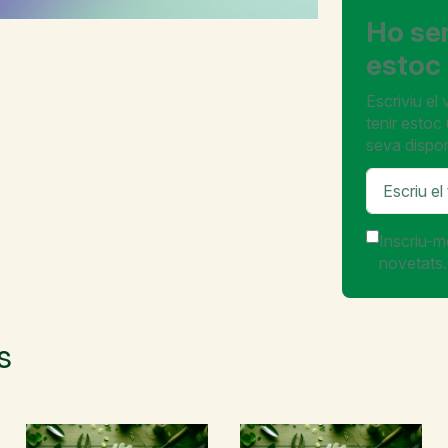
Ho se
estoc 
Escriviu el
tenir estoc
seva disponi
Inscriu-m
novetats.
s