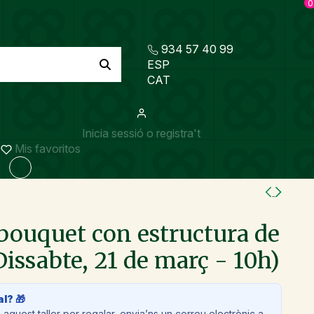
0
934 57 40 99
ESP
CAT
Inicia sessió o registra't
Mis favoritos
 bouquet con estructura de
Dissabte, 21 de març - 10h)
al? 🎁
aquest taller per regalar, envia’ns un correu electrònic a