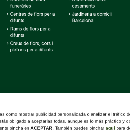
funeràries
casaments
Centres de flors per a
Jardineria a domicili
difunts
Barcelona
Rams de flors per a
difunts
Creus de flors, cors i
plafons per a difunts
!
s como mostrar publicidad personalizada o analizar el tráfico 
stás obligado a aceptarlas todas, aunque es lo más práctico y c
mente pincha en
ACEPTAR
. También puedes pinchar
aquí
para de