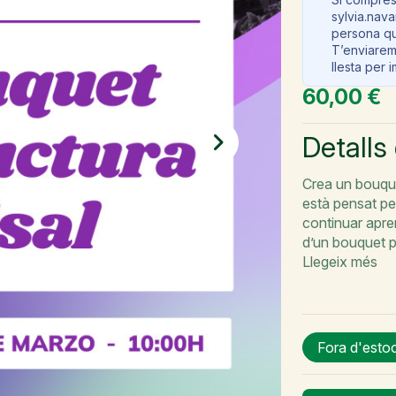
sylvia.nav
persona qu
T’enviarem
llesta per 
60,00 €
Detalls
Crea un bouque
està pensat per
continuar apre
d’un bouquet p
Llegeix més
Fora d'estoc