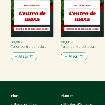
60,00 €
60,00 €
Taller centre de taula...
Taller centre de taula...
+
Afegir
+
Afegir
Flors
Plantes
Rams de flors
Plantes d'Interior