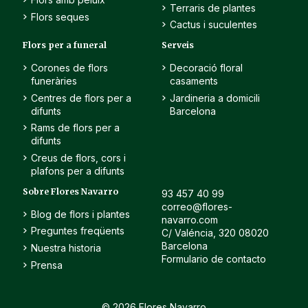
Terraris de plantes
Flors seques
Cactus i suculentes
Flors per a funeral
Serveis
Corones de flors
Decoració floral
funeràries
casaments
Centres de flors per a
Jardineria a domicili
difunts
Barcelona
Rams de flors per a
difunts
Creus de flors, cors i
plafons per a difunts
Sobre Flores Navarro
93 457 40 99
correo@flores-
Blog de flors i plantes
navarro.com
Preguntes freqüents
C/ Valéncia, 320 08020
Barcelona
Nuestra historia
Formulario de contacto
Prensa
© 2026 Flores Navarro