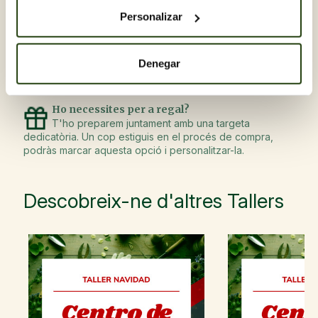
amb l'excel·lència es reflecteix a cada flor i planta,
Personalizar
seleccionades amb cura i rebudes diàriament per garantir
la seva frescor i òptim estat en arribar al seu destí.
Recull gratis a la botiga amb Click & Go
Denegar
Compra en línia i tria la botiga per recollir la
comanda quan et vagi bé.
Ho necessites per a regal?
T'ho preparem juntament amb una targeta
dedicatòria. Un cop estiguis en el procés de compra,
podràs marcar aquesta opció i personalitzar-la.
Descobreix-ne d'altres Tallers