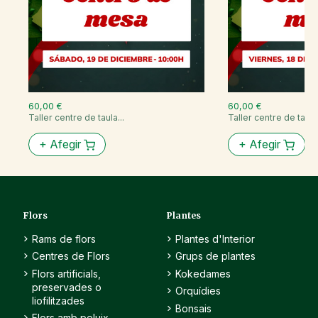
60,00 €
60,00 €
Taller centre de taula...
Taller centre de taula.
+
Afegir
+
Afegir
Flors
Plantes
Rams de flors
Plantes d'Interior
Centres de Flors
Grups de plantes
Flors artificials,
Kokedames
preservades o
Orquídies
liofilitzades
Bonsais
Flors amb peluix