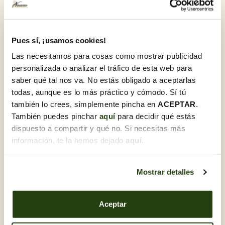
T’emportes el teu ram nadalenc fet per tu
Aquest taller és per a tu si...
Pues sí, ¡usamos cookies!
Et ve de gust fer alguna cosa creativa abans d’acabar
l’any
Las necesitamos para cosas como mostrar publicidad
personalizada o analizar el tráfico de esta web para
Vols iniciar-te en el disseny floral amb un projecte
nadalenc
saber qué tal nos va. No estás obligado a aceptarlas
todas, aunque es lo más práctico y cómodo. Sí tú
Busques un pla bonic, assequible i amb bon ambient
también lo crees, simplemente pincha en
ACEPTAR
.
T’agradaria regalar-te o regalar un ram fet amb estima i
También puedes pinchar
aquí
para decidir qué estás
estil
dispuesto a compartir y qué no. Si necesitas más
Un tancament d’any creatiu, festiu i amb molt de flow
información, te la hemos dejado
aquí
.
floral.
Mostrar detalles
Añadir a favoritos
Garantia de qualitat
Aceptar
A Flores Navarro, ens sentim orgullosos d'oferir
productes de la més alta qualitat. El nostre compromís