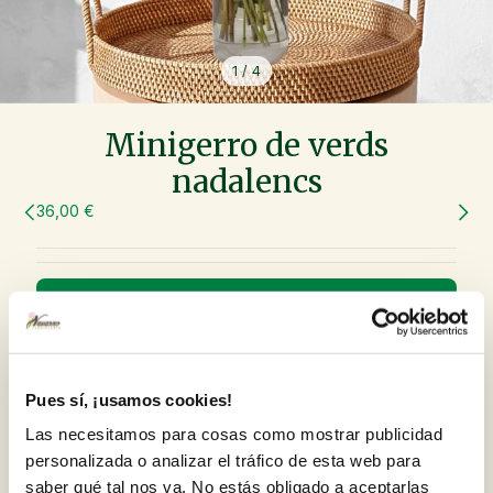
1
/
4
Minigerro de verds
nadalencs
36,00 €
Ho sentim, temporalment sense estoc :(
Escriviu el vostre correu electrònic i tan aviat com
vulguem a tenir estoc us enviarem un correu
electrònic per avisar de la seva disponibilitat.
Pues sí, ¡usamos cookies!
Las necesitamos para cosas como mostrar publicidad
personalizada o analizar el tráfico de esta web para
Inscriu-me a la Newsletter per no perdre'm les
saber qué tal nos va. No estás obligado a aceptarlas