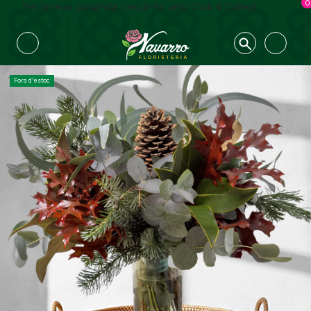
0
Fes la teva comanda i recull-ho amb Click & Collect
Fora d'estoc