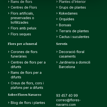
Rams de flors
Plantes d'Interior
Centres de Flors
Grups de plantes
Flors artificials,
Kokedames
preservades o
Orquídies
liofilitzades
Bonsais
Flors amb peluix
Terraris de plantes
Flors seques
Cactus i suculentes
Flors per a funeral
Serveis
Corones de flors
Decoració floral
funeràries
casaments
Centres de flors per a
Jardineria a domicili
difunts
Barcelona
Rams de flors per a
difunts
Creus de flors, cors i
plafons per a difunts
Sobre Flores Navarro
93 457 40 99
correo@flores-
Blog de flors i plantes
navarro.com