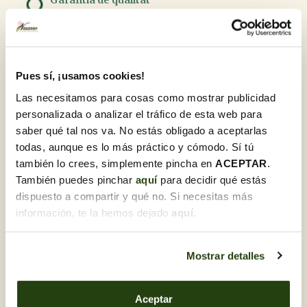
A Flores Navarro, ens sentim orgullosos d'oferir
productes de la més alta qualitat. El nostre compromís
amb l'excel·lència es reflecteix a cada flor i planta,
seleccionades amb cura i rebudes diàriament per garantir
la seva frescor i òptim estat en arribar al seu destí.
Pues sí, ¡usamos cookies!
Recull gratis a la botiga amb Click & Go
Las necesitamos para cosas como mostrar publicidad
Compra en línia i tria la botiga per recollir la
comanda quan et vagi bé.
personalizada o analizar el tráfico de esta web para
saber qué tal nos va. No estás obligado a aceptarlas
Ho necessites per a regal?
todas, aunque es lo más práctico y cómodo. Sí tú
T'ho preparem juntament amb una targeta
dedicatòria. Un cop estiguis en el procés de compra,
también lo crees, simplemente pincha en
ACEPTAR
.
podràs marcar aquesta opció i personalitzar-la.
También puedes pinchar
aquí
para decidir qué estás
dispuesto a compartir y qué no. Si necesitas más
información, te la hemos dejado
aquí
.
Descobreix-ne d'altres Rams
de flors per a difunts
Mostrar detalles
Aceptar