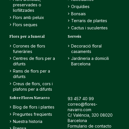
preservades o
Orquídies
liofilitzades
Bonsais
Flors amb peluix
Terraris de plantes
Flors seques
Cactus i suculentes
Flors per a funeral
Serveis
Corones de flors
Decoració floral
funeràries
casaments
Centres de flors per a
Jardineria a domicili
difunts
Barcelona
Rams de flors per a
difunts
Creus de flors, cors i
plafons per a difunts
Sobre Flores Navarro
93 457 40 99
correo@flores-
Blog de flors i plantes
navarro.com
Preguntes freqüents
C/ Valéncia, 320 08020
Barcelona
Nuestra historia
Formulario de contacto
Prensa