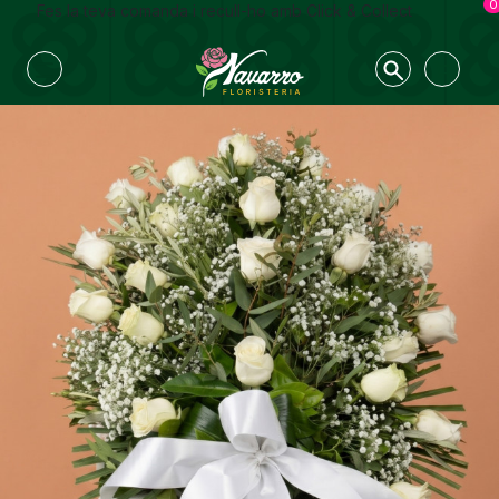
0
Fes la teva comanda i recull-ho amb Click & Collect