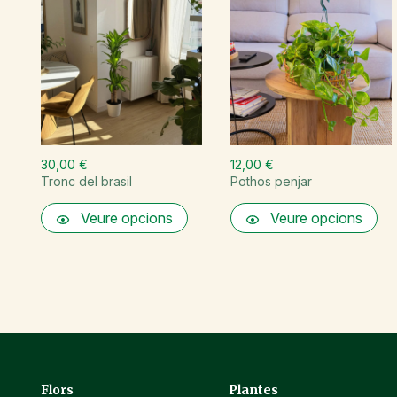
30,00 €
12,00 €
Tronc del brasil
Pothos penjar
Veure opcions
Veure opcions
Flors
Plantes