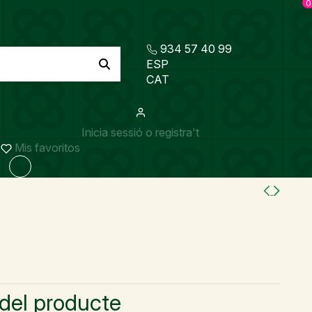
0
934 57 40 99
ESP
CAT
Inicia sessió o registra't
Mis favoritos
n
 del producte