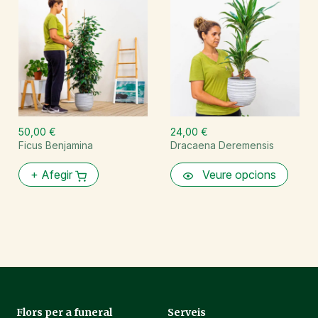
50,00 €
24,00 €
Ficus Benjamina
Dracaena Deremensis
+
Afegir
Veure opcions
Flors per a funeral
Serveis