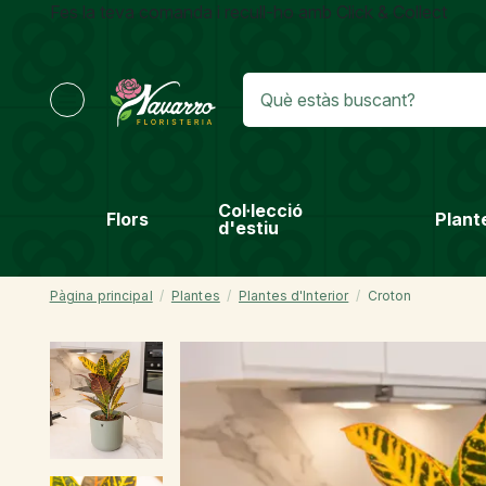
Fes la teva comanda i recull-ho amb Click & Collect
Col·lecció
Flors
Plant
d'estiu
Pàgina principal
Plantes
Plantes d'Interior
Croton