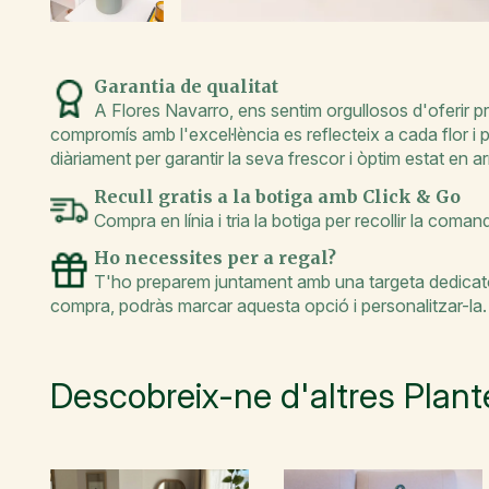
Garantia de qualitat
A Flores Navarro, ens sentim orgullosos d'oferir pr
compromís amb l'excel·lència es reflecteix a cada flor i
diàriament per garantir la seva frescor i òptim estat en arr
Recull gratis a la botiga amb Click & Go
Compra en línia i tria la botiga per recollir la coma
Ho necessites per a regal?
T'ho preparem juntament amb una targeta dedicatòr
compra, podràs marcar aquesta opció i personalitzar-la.
Descobreix-ne d'altres Plante