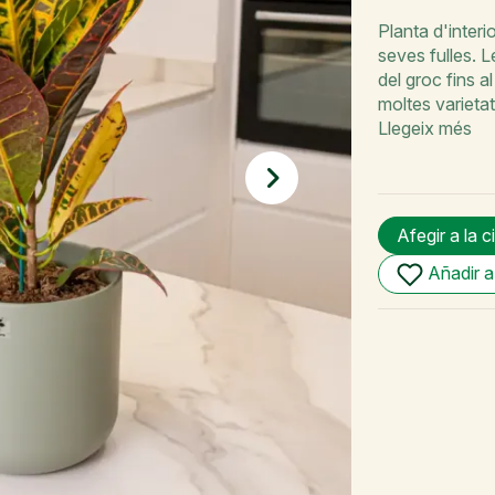
Planta d'inter
seves fulles. 
del groc fins a
moltes varieta
Llegeix més
Afegir a la c
Añadir a