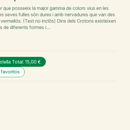
ior que posseeix la major gamma de colors vius en les
Les seves fulles són dures i amb nervadures que van des
l vermellós. (Test no inclòs) Dins dels Crotons existeixen
ts de diferents formes i…
istella
Total: 15,00 €
 favoritos