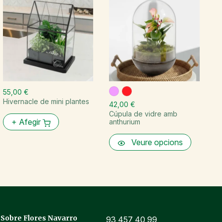
55,00 €
4
Hivernacle de mini plantes
Co
42,00 €
Cúpula de vidre amb
+
Afegir
anthurium
Veure opcions
Sobre Flores Navarro
93 457 40 99