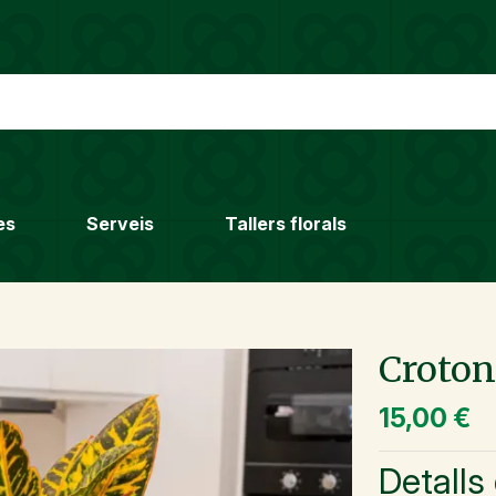
es
Serveis
Tallers florals
Croto
15,00 €
Detalls