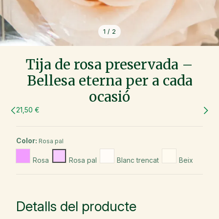
1
/
2
Tija de rosa preservada –
Bellesa eterna per a cada
ocasió
21,50 €
Color:
Rosa pal
Rosa
Rosa pal
Blanc trencat
Beix
Detalls del producte