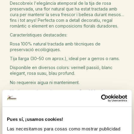
Descobreix l'elegància atemporal de la tija de rosa
preservada, una flor natural que ha estat tractada amb
cura per mantenir la seva frescor i bellesa durant mesos…
fins i tot anys! Perfecta com a detall decoratiu, regal
romàntic o element en composicions florals duradores.
Característiques destacades:
Rosa 100% natural tractada amb tècniques de
preservació ecològiques.
Tija llarga (30–50 cm aprox.), ideal per a gerros o rams.
Disponible en diversos colors: vermell passió, blanc
elegant, rosa suau, blau profund.
No requereix aigua ni manteniment.
Ideal per a aniversaris, casaments, Sant Valentí o per
transformar qualsevol racó de casa teva o oficina amb un
toc floral etern.
Consell d'estil: Combineu-la amb branques seques,
eucaliptus o paniculata per a una decoració sofisticada i
Pues sí, ¡usamos cookies!
minimalista.
Las necesitamos para cosas como mostrar publicidad