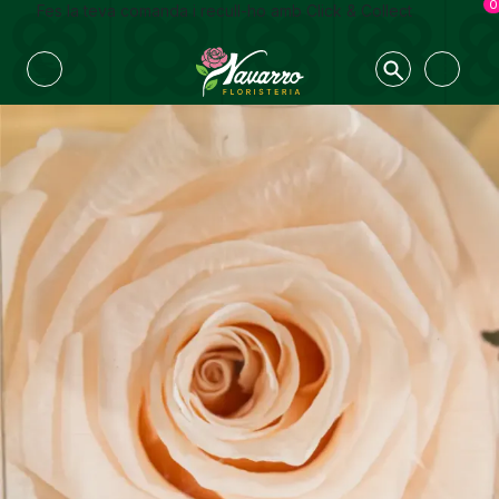
0
Fes la teva comanda i recull-ho amb Click & Collect