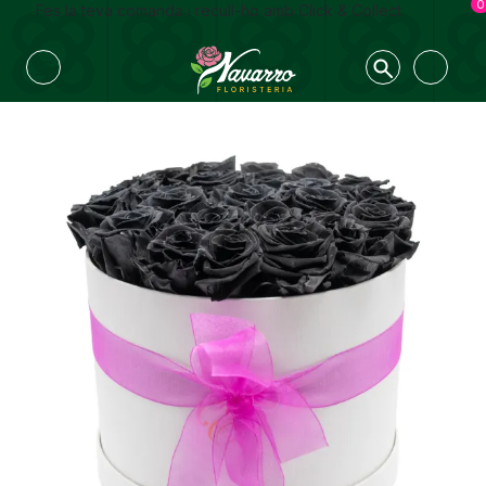
0
Fes la teva comanda i recull-ho amb Click & Collect