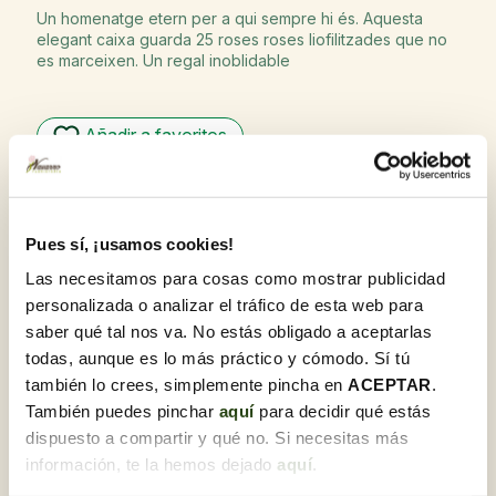
Un homenatge etern per a qui sempre hi és. Aquesta
elegant caixa guarda 25 roses roses liofilitzades que no
es marceixen. Un regal inoblidable
Añadir a favoritos
Garantia de qualitat
A Flores Navarro, ens sentim orgullosos d'oferir
productes de la més alta qualitat. El nostre compromís
Pues sí, ¡usamos cookies!
amb l'excel·lència es reflecteix a cada flor i planta,
Las necesitamos para cosas como mostrar publicidad
seleccionades amb cura i rebudes diàriament per garantir
la seva frescor i òptim estat en arribar al seu destí.
personalizada o analizar el tráfico de esta web para
saber qué tal nos va. No estás obligado a aceptarlas
Recull gratis a la botiga amb Click & Go
Compra en línia i tria la botiga per recollir la
todas, aunque es lo más práctico y cómodo. Sí tú
comanda quan et vagi bé.
también lo crees, simplemente pincha en
ACEPTAR
.
Ho necessites per a regal?
También puedes pinchar
aquí
para decidir qué estás
T'ho preparem juntament amb una targeta
dispuesto a compartir y qué no. Si necesitas más
dedicatòria. Un cop estiguis en el procés de compra,
información, te la hemos dejado
aquí
.
podràs marcar aquesta opció i personalitzar-la.