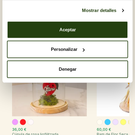
Mostrar detalles
Descobreix-ne d'altres Flors
artificials, preservades o
liofilitzades
Aceptar
Personalizar
Denegar
36,00 €
60,00 €
Cúpula de rosa liofilitzada
Ram de Flor Seca i...