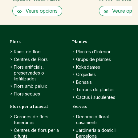
Veure opcions
Veure opci
Flors
Plantes
Rams de flors
Plantes d'Interior
Centres de Flors
Grups de plantes
Flors artificials,
Kokedames
preservades o
Orquídies
liofilitzades
Bonsais
Flors amb peluix
Terraris de plantes
Flors seques
Cactus i suculentes
Flors per a funeral
Serveis
Corones de flors
Decoració floral
funeràries
casaments
Centres de flors per a
Jardineria a domicili
difunts
Barcelona