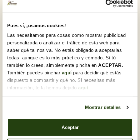
Detalls del producte
Pues sí, ¡usamos cookies!
Palma nena 0,40-0,60m
Las necesitamos para cosas como mostrar publicidad
Recorda que pots afegir el pack decoració que porta
personalizada o analizar el tráfico de esta web para
Llaç + Rosari + complements i te la lliurem a punt per
saber qué tal nos va. No estás obligado a aceptarlas
regalar
todas, aunque es lo más práctico y cómodo. Sí tú
también lo crees, simplemente pincha en
ACEPTAR
.
También puedes pinchar
aquí
para decidir qué estás
dispuesto a compartir y qué no. Si necesitas más
Descobreix-ne d'altres Dia de
rams
información, te la hemos dejado
aquí
.
Mostrar detalles
Aceptar