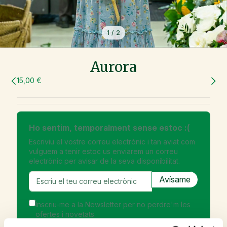
1
/
2
Aurora
15,00 €
Ho sentim, temporalment sense estoc :(
Escriviu el vostre correu electrònic i tan aviat com
vulguem a tenir estoc us enviarem un correu
electrònic per avisar de la seva disponibilitat.
Inscriu-me a la Newsletter per no perdre'm les
ofertes i novetats.