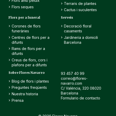
Flors amb peluix
Terraris de plantes
Flors seques
Cactus i suculentes
Flors per a funeral
Serveis
Corones de flors
Decoració floral
funeràries
casaments
Centres de flors per a
Jardineria a domicili
difunts
Barcelona
Rams de flors per a
difunts
Creus de flors, cors i
plafons per a difunts
Sobre Flores Navarro
93 457 40 99
correo@flores-
Blog de flors i plantes
navarro.com
Preguntes freqüents
C/ Valéncia, 320 08020
Barcelona
Nuestra historia
Formulario de contacto
Prensa