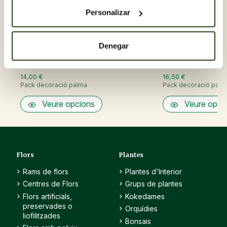
Personalizar
Denegar
14,00 €
16,50 €
Pack decoració palma
Pack decoració palm
Veure opcions
Veure opci
Flors
Plantes
Rams de flors
Plantes d'Interior
Centres de Flors
Grups de plantes
Flors artificials,
Kokedames
preservades o
Orquídies
liofilitzades
Bonsais