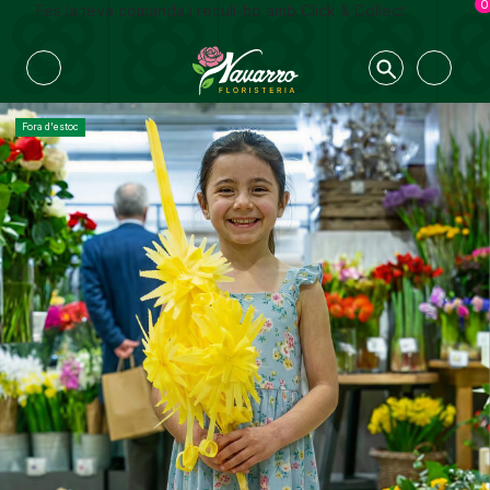
0
Fes la teva comanda i recull-ho amb Click & Collect
Fora d'estoc