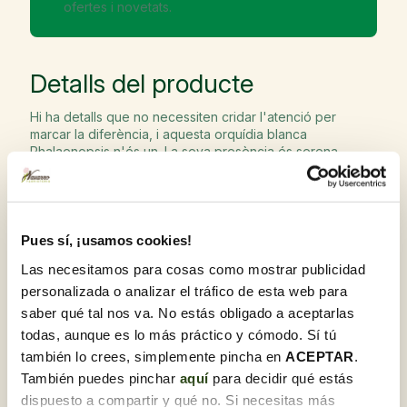
ofertes i novetats.
Detalls del producte
Hi ha detalls que no necessiten cridar l'atenció per
marcar la diferència, i aquesta orquídia blanca
Phalaenopsis n'és un. La seva presència és serena,
gairebé silenciosa, però transforma qualsevol espai amb
una elegància natural que és difícil ignorar. Les flors, d'un
blanc pur amb matisos suaus al centre, semblen suspeses
a l'aire, creant una sensació d'equilibri i harmonia que
encaixa tant en ambients moderns com en racons més
Pues sí, ¡usamos cookies!
clàssics.
Las necesitamos para cosas como mostrar publicidad
El test de vidre transparent aporta aquest toc
personalizada o analizar el tráfico de esta web para
contemporani que eleva encara més la seva estètica,
saber qué tal nos va. No estás obligado a aceptarlas
deixant veure subtilment l'interior i reforçant-ne el
caràcter decoratiu. No és només una planta, és una peça
todas, aunque es lo más práctico y cómodo. Sí tú
que acompanya, que suma sense envair, que converteix
también lo crees, simplemente pincha en
ACEPTAR
.
un espai quotidià en una mica més especial.
También puedes pinchar
aquí
para decidir qué estás
A més, la seva cura no exigeix ​​grans esforços, cosa que
dispuesto a compartir y qué no. Si necesitas más