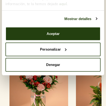
la fa perfecta fins i tot per als que no tenen massa
información, te la hemos dejado
aquí
.
experiència amb plantes. Amb la llum adequada i un reg
moderat, manté la bellesa durant setmanes, recordant
que de vegades el més simple —ben triat— pot ser
Mostrar detalles
també el més sofisticat.
Aceptar
Descobreix-ne d'altres DIA DE
LA MARE
Personalizar
Denegar