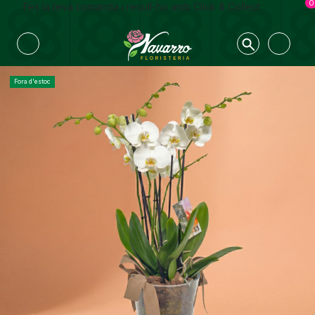
0
Fes la teva comanda i recull-ho amb Click & Collect
Fora d'estoc