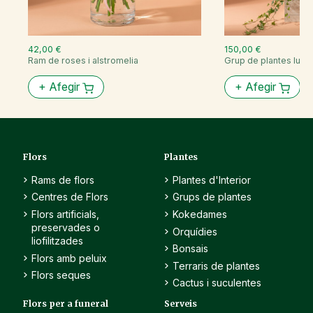
42,00 €
150,00 €
Ram de roses i alstromelia
Grup de plantes luxu
+
Afegir
+
Afegir
Flors
Plantes
Rams de flors
Plantes d'Interior
Centres de Flors
Grups de plantes
Flors artificials,
Kokedames
preservades o
Orquídies
liofilitzades
Bonsais
Flors amb peluix
Terraris de plantes
Flors seques
Cactus i suculentes
Flors per a funeral
Serveis