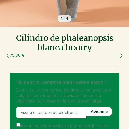
1
/
4
Cilindro de phaleanopsis
blanca luxury
75,00 €
Ho sentim, temporalment sense estoc :(
Escriviu el vostre correu electrònic i tan aviat com
vulguem a tenir estoc us enviarem un correu
electrònic per avisar de la seva disponibilitat.
Inscriu-me a la Newsletter per no perdre'm les