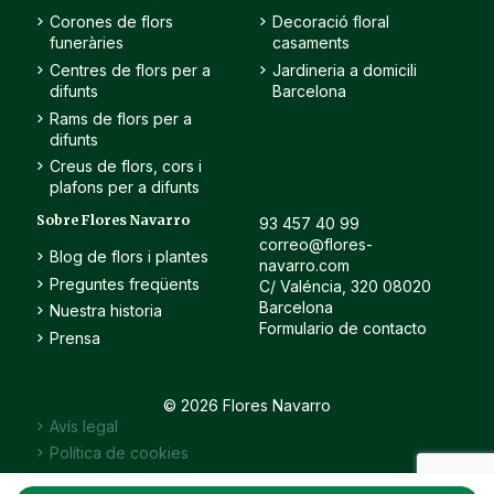
Corones de flors
Decoració floral
funeràries
casaments
Centres de flors per a
Jardineria a domicili
difunts
Barcelona
Rams de flors per a
difunts
Creus de flors, cors i
plafons per a difunts
Sobre Flores Navarro
93 457 40 99
correo@flores-
Blog de flors i plantes
navarro.com
Preguntes freqüents
C/ Valéncia, 320 08020
Barcelona
Nuestra historia
Formulario de contacto
Prensa
© 2026 Flores Navarro
Avís legal
Política de cookies