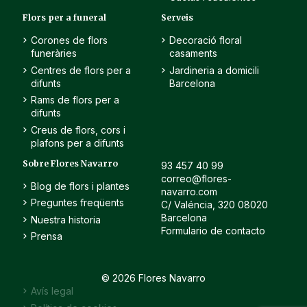
Flors per a funeral
Serveis
Corones de flors
Decoració floral
funeràries
casaments
Centres de flors per a
Jardineria a domicili
difunts
Barcelona
Rams de flors per a
difunts
Creus de flors, cors i
plafons per a difunts
Sobre Flores Navarro
93 457 40 99
correo@flores-
Blog de flors i plantes
navarro.com
Preguntes freqüents
C/ Valéncia, 320 08020
Barcelona
Nuestra historia
Formulario de contacto
Prensa
© 2026 Flores Navarro
Avís legal