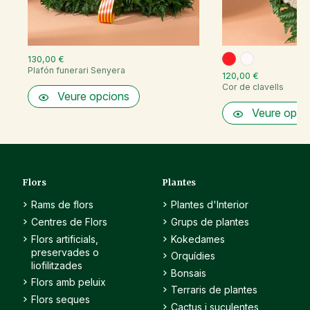
130,00 €
Plafón funerari Senyera
120,00 €
Cor de clavells
Veure opcions
Veure opci
Flors
Plantes
Rams de flors
Plantes d'Interior
Centres de Flors
Grups de plantes
Flors artificials,
Kokedames
preservades o
Orquídies
liofilitzades
Bonsais
Flors amb peluix
Terraris de plantes
Flors seques
Cactus i suculentes