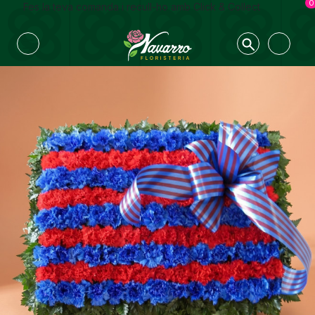
0
Fes la teva comanda i recull-ho amb Click & Collect