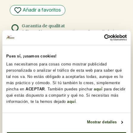
Añadir a favoritos
Garantia de qualitat
A Flores Navarro, ens sentim orgullosos d'oferir
productes de la més alta qualitat. El nostre compromís
amb l'excel·lència es reflecteix a cada flor i planta,
seleccionades amb cura i rebudes diàriament per garantir
la seva frescor i òptim estat en arribar al seu destí.
Pues sí, ¡usamos cookies!
Recull gratis a la botiga amb Click & Go
Las necesitamos para cosas como mostrar publicidad
Compra en línia i tria la botiga per recollir la
personalizada o analizar el tráfico de esta web para saber qué
comanda quan et vagi bé.
tal nos va. No estás obligado a aceptarlas todas, aunque es lo
más práctico y cómodo. Sí tú también lo crees, simplemente
Ho necessites per a regal?
pincha en
ACEPTAR
. También puedes pinchar
aquí
para decidir
T'ho preparem juntament amb una targeta
dedicatòria. Un cop estiguis en el procés de compra,
qué estás dispuesto a compartir y qué no. Si necesitas más
podràs marcar aquesta opció i personalitzar-la.
información, te la hemos dejado
aquí
.
Descobreix-ne d'altres
Mostrar detalles
Centres de Flors