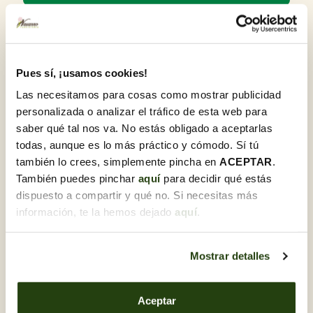
Detalls del producte
Les crispetes de blat de moro divertides porten una
Pues sí, ¡usamos cookies!
porció gegant d'alegria! Una caixa de cartró rabassuda i
còmoda amb ratlles vermelles i blanques, ple de núvols
Las necesitamos para cosas como mostrar publicidad
de crispetes de blat de moro de dos tons, aquest cinèfil
personalizada o analizar el tráfico de esta web para
ha reservat els millors seients! Amb peus de xocolata amb
saber qué tal nos va. No estás obligado a aceptarlas
llet, un somriure feliç i un darrere pesat, aquesta noia no
todas, aunque es lo más práctico y cómodo. Sí tú
vessarà els spoilers!
también lo crees, simplemente pincha en
ACEPTAR
.
También puedes pinchar
aquí
para decidir qué estás
dispuesto a compartir y qué no. Si necesitas más
Descobreix-ne d'altres Altres
información, te la hemos dejado
aquí
.
regals
Mostrar detalles
Aceptar