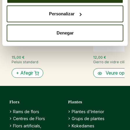
Personalizar
Denegar
15,00 €
12,00 €
Peluix standard
Gerro de vidre cilíndri
+
Afegir
Veure opci
Flors
Plantes
Rams de flors
Plantes d'Interior
Centres de Flors
Grups de plantes
Flors artificials,
Kokedames