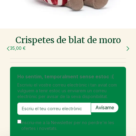
Crispetes de blat de moro
35,00 €
Ho sentim, temporalment sense estoc :(
Escriviu el vostre correu electrònic i tan aviat com
vulguem a tenir estoc us enviarem un correu
electrònic per avisar de la seva disponibilitat.
Inscriu-me a la Newsletter per no perdre'm les
ofertes i novetats.