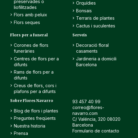
preservades o
Orquídies
liofilitzades
Bonsais
Flors amb peluix
Terraris de plantes
Flors seques
Cactus i suculentes
Flors per a funeral
Serveis
Corones de flors
Decoració floral
funeràries
casaments
Centres de flors per a
Jardineria a domicili
difunts
Barcelona
Rams de flors per a
difunts
Creus de flors, cors i
plafons per a difunts
Sobre Flores Navarro
93 457 40 99
correo@flores-
Blog de flors i plantes
navarro.com
Preguntes freqüents
C/ Valéncia, 320 08020
Barcelona
Nuestra historia
Formulario de contacto
Prensa