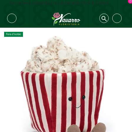
0
Fes la teva comanda i recull-ho amb Click & Collect
Fora d'estoc