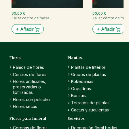
60,00 €
60,00 €
Taller centro de mesa...
Taller centro de mesa
+
Añadir
+
Añadir
Flores
Plantas
Ramos de flores
Plantas de Interior
Centros de flores
Grupos de plantas
Flores artificiales,
Kokedamas
preservadas o
Orquídeas
liofilizadas
Bonsais
Flores con peluche
Terrarios de plantas
Flores secas
Cactus y suculentas
Flores para funeral
Servicios
Coronas de flores
Decoración floral bodas