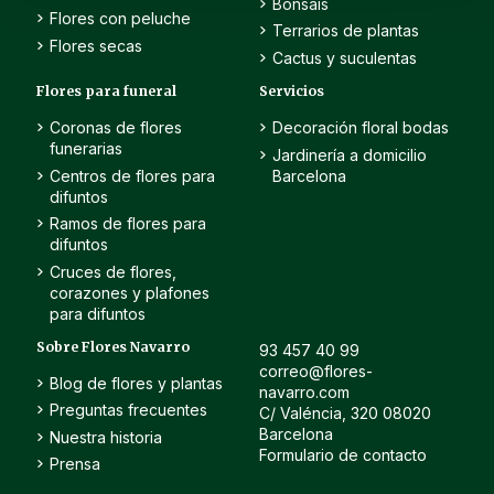
Bonsais
Flores con peluche
Terrarios de plantas
Flores secas
Cactus y suculentas
Flores para funeral
Servicios
Coronas de flores
Decoración floral bodas
funerarias
Jardinería a domicilio
Centros de flores para
Barcelona
difuntos
Ramos de flores para
difuntos
Cruces de flores,
corazones y plafones
para difuntos
Sobre Flores Navarro
93 457 40 99
correo@flores-
Blog de flores y plantas
navarro.com
Preguntas frecuentes
C/ Valéncia, 320 08020
Barcelona
Nuestra historia
Formulario de contacto
Prensa