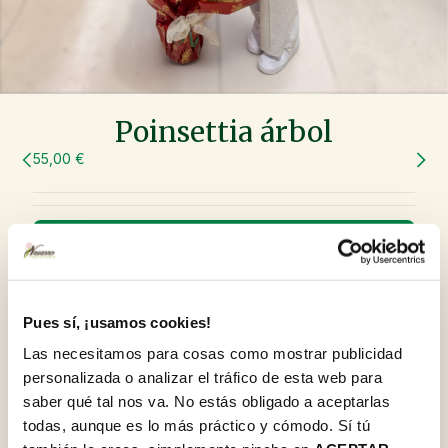
Poinsettia árbol
55,00 €
Lo sentimos, temporalmente sin stock :(
Escribe tu correo electrónico y tan pronto como
volvamos a tener stock te mandaremos un email
para avisarte de su disponibilidad.
Pues sí, ¡usamos cookies!
Las necesitamos para cosas como mostrar publicidad
personalizada o analizar el tráfico de esta web para
saber qué tal nos va. No estás obligado a aceptarlas
Inscribirme en la Newsletter para no perderme
las ofertas y novedades.
todas, aunque es lo más práctico y cómodo. Sí tú