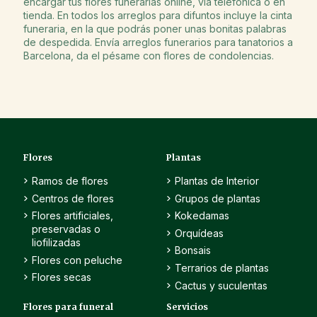
encargar tus flores funerarias online, vía telefónica o en
tienda. En todos los arreglos para difuntos incluye la cinta
funeraria, en la que podrás poner unas bonitas palabras
de despedida. Envía arreglos funerarios para tanatorios a
Barcelona, da el pésame con flores de condolencias.
Flores
Plantas
Ramos de flores
Plantas de Interior
Centros de flores
Grupos de plantas
Flores artificiales,
Kokedamas
preservadas o
Orquídeas
liofilizadas
Bonsais
Flores con peluche
Terrarios de plantas
Flores secas
Cactus y suculentas
Flores para funeral
Servicios