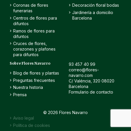
Coronas de flores
Decoración floral bodas
funerarias
Jardinería a domicilio
Centros de flores para
Barcelona
difuntos
Ramos de flores para
difuntos
Cruces de flores,
corazones y plafones
para difuntos
Sobre Flores Navarro
93 457 40 99
correo@flores-
Blog de flores y plantas
navarro.com
Preguntas frecuentes
C/ Valéncia, 320 08020
Barcelona
Nuestra historia
Formulario de contacto
Prensa
© 2026 Flores Navarro
Aviso legal
Política de cookies