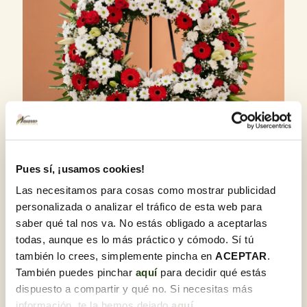
Pues sí, ¡usamos cookies!
Las necesitamos para cosas como mostrar publicidad
175,00 €
personalizada o analizar el tráfico de esta web para
+
Añadir
Corona Anémona en blancos y
saber qué tal nos va. No estás obligado a aceptarlas
rojos
todas, aunque es lo más práctico y cómodo. Sí tú
también lo crees, simplemente pincha en
ACEPTAR
.
También puedes pinchar
aquí
para decidir qué estás
dispuesto a compartir y qué no. Si necesitas más
información, te la hemos dejado
aquí
.