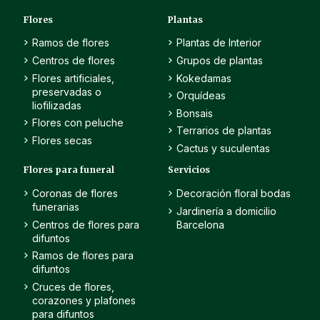
Flores
Plantas
Ramos de flores
Plantas de Interior
Centros de flores
Grupos de plantas
Flores artificiales,
Kokedamas
preservadas o
Orquídeas
liofilizadas
Bonsais
Flores con peluche
Terrarios de plantas
Flores secas
Cactus y suculentas
Flores para funeral
Servicios
Coronas de flores
Decoración floral bodas
funerarias
Jardinería a domicilio
Centros de flores para
Barcelona
difuntos
Ramos de flores para
difuntos
Cruces de flores,
corazones y plafones
para difuntos