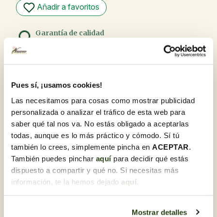
Añadir a favoritos
Garantía de calidad
En Flores Navarro, nos enorgullecemos de ofrecer
productos de la más alta calidad. Nuestro compromiso
con la excelencia se refleja en cada flor y planta,
seleccionadas cuidadosamente y recibidas diariamente
para garantizar su frescura y óptimo estado al llegar a su
Pues sí, ¡usamos cookies!
destino.
Las necesitamos para cosas como mostrar publicidad
Recoge gratis en tienda con Click & Go
personalizada o analizar el tráfico de esta web para
Compra online y elige la tienda para recoger tu
pedido cuando te vaya bien.
saber qué tal nos va. No estás obligado a aceptarlas
todas, aunque es lo más práctico y cómodo. Sí tú
¿Lo necesitas para regalo?
Te lo preparamos junto a una tarjeta
también lo crees, simplemente pincha en
ACEPTAR
.
dedicatoria.Una vez estés en el proceso de compra,
También puedes pinchar
aquí
para decidir qué estás
podrás marcar esta opción y personalizarla.
dispuesto a compartir y qué no. Si necesitas más
información, te la hemos dejado
aquí
.
Descubre otras Flores para
funeral
Mostrar detalles