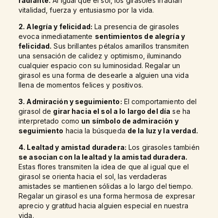
radiante.
Al igual que el sol, los girasoles irradian
vitalidad, fuerza y entusiasmo por la vida.
2. Alegría y felicidad
:
La presencia de girasoles
evoca inmediatamente
sentimientos de alegría y
felicidad.
Sus brillantes pétalos amarillos transmiten
una sensación de calidez y optimismo, iluminando
cualquier espacio con su luminosidad. Regalar un
girasol es una forma de desearle a alguien una vida
llena de momentos felices y positivos.
3. Admiración y seguimiento:
El comportamiento del
girasol de
girar hacia el sol a lo largo del día
se ha
interpretado como
un símbolo de admiración y
seguimiento
hacia la búsqueda
de la luz y la verdad.
4. Lealtad y amistad duradera:
Los girasoles también
se asocian con la lealtad y la amistad duradera.
Estas flores transmiten la idea de que al igual que el
girasol se orienta hacia el sol, las verdaderas
amistades se mantienen sólidas a lo largo del tiempo.
Regalar un girasol es una forma hermosa de expresar
aprecio y gratitud hacia alguien especial en nuestra
vida.