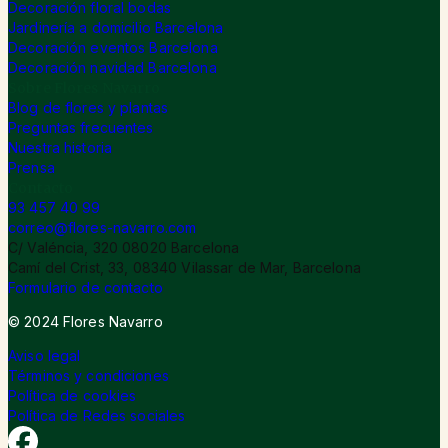
Decoración floral bodas
Jardinería a domicilio Barcelona
Decoración eventos Barcelona
Decoración navidad Barcelona
Sobre Flores Navarro
Blog de flores y plantas
Preguntas frecuentes
Nuestra historia
Prensa
Contacto
93 457 40 99
correo@flores-navarro.com
C/ Valéncia, 320 08020 Barcelona
Camí del Crist, 33, 08340 Vilassar de Mar, Barcelona
Formulario de contacto
© 2024 Flores Navarro
Aviso legal
Términos y condiciones
Política de cookies
Política de Redes sociales